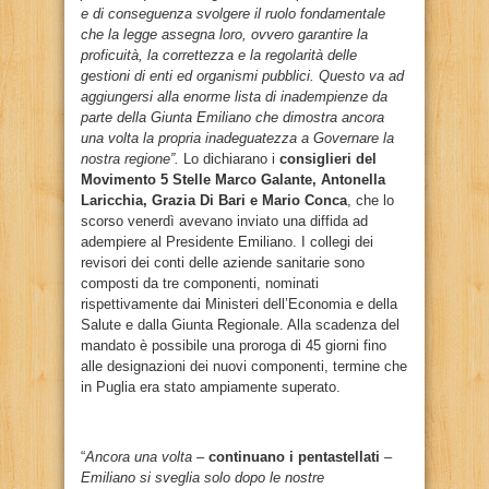
e di conseguenza svolgere il ruolo fondamentale
che la legge assegna loro, ovvero garantire la
proficuità, la correttezza e la regolarità delle
gestioni di enti ed organismi pubblici. Questo va ad
aggiungersi alla enorme lista di inadempienze da
parte della Giunta Emiliano che dimostra ancora
una volta la propria inadeguatezza a Governare la
nostra regione”.
Lo dichiarano i
consiglieri del
Movimento 5 Stelle Marco Galante, Antonella
Laricchia, Grazia Di Bari e Mario Conca
, che lo
scorso venerdì avevano inviato una diffida ad
adempiere al Presidente Emiliano. I collegi dei
revisori dei conti delle aziende sanitarie sono
composti da tre componenti, nominati
rispettivamente dai Ministeri dell’Economia e della
Salute e dalla Giunta Regionale. Alla scadenza del
mandato è possibile una proroga di 45 giorni fino
alle designazioni dei nuovi componenti, termine che
in Puglia era stato ampiamente superato.
“
Ancora una volta –
continuano i pentastellati
–
Emiliano si sveglia solo dopo le nostre