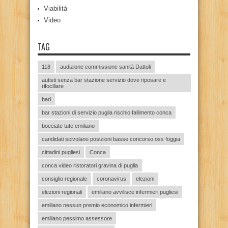
Viabilità
Video
TAG
118
audizione commissione sanità Dattoli
autisti senza bar stazione servizio dove riposare e
rifocillare
bari
bar stazioni di servizio puglia rischio fallimento conca
bocciate tute emiliano
candidati scivolano posizioni basse concorso oss foggia
cittadini pugliesi
Conca
conca video ristoratori gravina di puglia
consiglio regionale
coronavirus
elezioni
elezioni regionali
emiliano avvilisce infermieri pugliesi
emiliano nessun premio economico infermieri
emiliano pessimo assessore