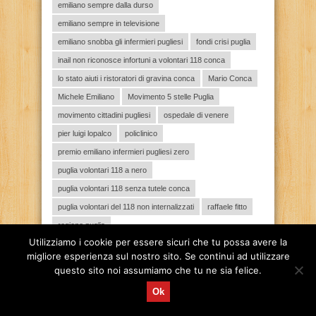
emiliano sempre dalla durso
emiliano sempre in televisione
emiliano snobba gli infermieri pugliesi
fondi crisi puglia
inail non riconosce infortuni a volontari 118 conca
lo stato aiuti i ristoratori di gravina conca
Mario Conca
Michele Emiliano
Movimento 5 stelle Puglia
movimento cittadini pugliesi
ospedale di venere
pier luigi lopalco
policlinico
premio emiliano infermieri pugliesi zero
puglia volontari 118 a nero
puglia volontari 118 senza tutele conca
puglia volontari del 118 non internalizzati
raffaele fitto
regione puglia
Utilizziamo i cookie per essere sicuri che tu possa avere la
riaperti bar riaprire bar stazioni di servizio conca puglia
migliore esperienza sul nostro sito. Se continui ad utilizzare
riaprire bar stazioni di servizio puglia
questo sito noi assumiamo che tu ne sia felice.
risorse economiche infermieri pugliesi
Ok
ristoratori gravina custodi di tradizioni culinarie conca