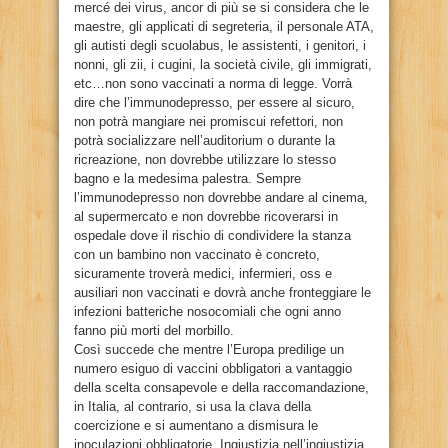
mercé dei virus, ancor di più se si considera che le
maestre, gli applicati di segreteria, il personale ATA,
gli autisti degli scuolabus, le assistenti, i genitori, i
nonni, gli zii, i cugini, la società civile, gli immigrati,
etc…non sono vaccinati a norma di legge. Vorrà
dire che l’immunodepresso, per essere al sicuro,
non potrà mangiare nei promiscui refettori, non
potrà socializzare nell’auditorium o durante la
ricreazione, non dovrebbe utilizzare lo stesso
bagno e la medesima palestra. Sempre
l’immunodepresso non dovrebbe andare al cinema,
al supermercato e non dovrebbe ricoverarsi in
ospedale dove il rischio di condividere la stanza
con un bambino non vaccinato è concreto,
sicuramente troverà medici, infermieri, oss e
ausiliari non vaccinati e dovrà anche fronteggiare le
infezioni batteriche nosocomiali che ogni anno
fanno più morti del morbillo.
Così succede che mentre l’Europa predilige un
numero esiguo di vaccini obbligatori a vantaggio
della scelta consapevole e della raccomandazione,
in Italia, al contrario, si usa la clava della
coercizione e si aumentano a dismisura le
inoculazioni obbligatorie. Ingiustizia nell’ingiustizia,