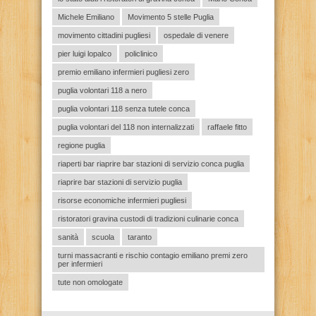
Michele Emiliano
Movimento 5 stelle Puglia
movimento cittadini pugliesi
ospedale di venere
pier luigi lopalco
policlinico
premio emiliano infermieri pugliesi zero
puglia volontari 118 a nero
puglia volontari 118 senza tutele conca
puglia volontari del 118 non internalizzati
raffaele fitto
regione puglia
riaperti bar riaprire bar stazioni di servizio conca puglia
riaprire bar stazioni di servizio puglia
risorse economiche infermieri pugliesi
ristoratori gravina custodi di tradizioni culinarie conca
sanità
scuola
taranto
turni massacranti e rischio contagio emiliano premi zero
per infermieri
tute non omologate