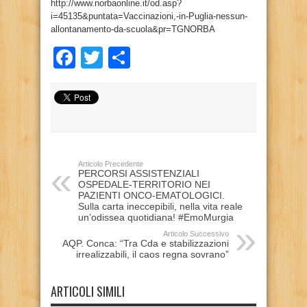
http://www.norbaonline.it/od.asp?
i=45135&puntata=Vaccinazioni,-in-Puglia-nessun-
allontanamento-da-scuola&pr=TGNORBA
Facebook
Twitter
Condividi
Articolo Precedente
PERCORSI ASSISTENZIALI
OSPEDALE-TERRITORIO NEI
PAZIENTI ONCO-EMATOLOGICI.
Sulla carta ineccepibili, nella vita reale
un’odissea quotidiana! #EmoMurgia
Articolo Successivo
AQP. Conca: “Tra Cda e stabilizzazioni
irrealizzabili, il caos regna sovrano”
ARTICOLI SIMILI