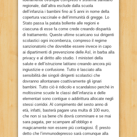
regionale, dall’altra esclude dalla scuola
dell’infanzia i bambini fino ai 5 anni in nome della
copertura vaccinale e dell’immunità di gregge. Lo
Stato passa la patata bollente alle regioni e
ciascuna di esse fa come crede creando disparità
di trattamento. Queste ultime scaricano sui dirigenti
scolastici ogni incombenza, compreso il regime
sanzionatorio che dovrebbe essere invece in capo
ai dipartimenti di prevenzione delle Asl, in barba alla
privacy e al diritto allo studio. I ministeri della
salute e dell’istruzione latitano creando ancora più
ingiustizie e confusione. Tutto è lasciato alla
sensibilità dei singoli dirigenti scolastici che
dovranno allontanare coattivamente gli ignari
bambini. Tutto ciò è ridicolo e scandaloso perché in
moltissime scuole le classi dell’infanzia e delle
elementari sono contigue o addirittura allocate negli
stessi corridoi. Al compimento del sesto anno di
età, infatti, basterà pagare una multa di 100 euro,
che non si sa bene chi dovrà comminare e se mai
sara pagata, per scampare all’obbligo e
magicamente non essere più contagiosi. È presto
detto che l’immunodepresso sarà comunque alla