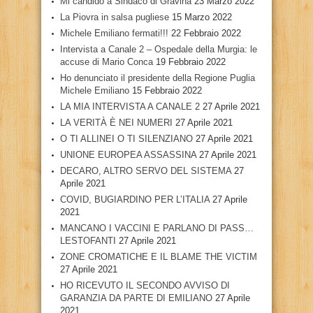
Mi candido a Sindaco di Gravina
23 Marzo 2022
La Piovra in salsa pugliese
15 Marzo 2022
Michele Emiliano fermati!!!
22 Febbraio 2022
Intervista a Canale 2 – Ospedale della Murgia: le
accuse di Mario Conca
19 Febbraio 2022
Ho denunciato il presidente della Regione Puglia
Michele Emiliano
15 Febbraio 2022
LA MIA INTERVISTA A CANALE 2
27 Aprile 2021
LA VERITÀ È NEI NUMERI
27 Aprile 2021
O TI ALLINEI O TI SILENZIANO
27 Aprile 2021
UNIONE EUROPEA ASSASSINA
27 Aprile 2021
DECARO, ALTRO SERVO DEL SISTEMA
27
Aprile 2021
COVID, BUGIARDINO PER L’ITALIA
27 Aprile
2021
MANCANO I VACCINI E PARLANO DI PASS…
LESTOFANTI
27 Aprile 2021
ZONE CROMATICHE E IL BLAME THE VICTIM
27 Aprile 2021
HO RICEVUTO IL SECONDO AVVISO DI
GARANZIA DA PARTE DI EMILIANO
27 Aprile
2021