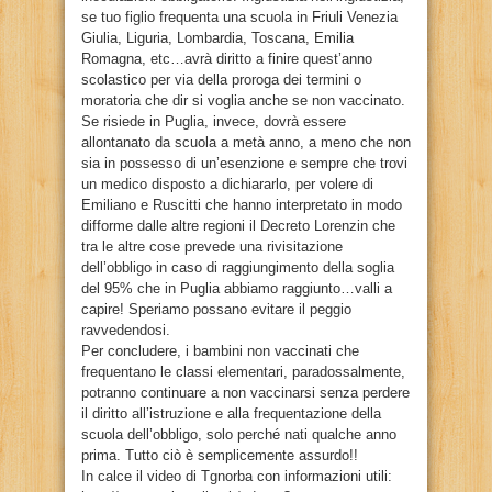
se tuo figlio frequenta una scuola in Friuli Venezia
Giulia, Liguria, Lombardia, Toscana, Emilia
Romagna, etc…avrà diritto a finire quest’anno
scolastico per via della proroga dei termini o
moratoria che dir si voglia anche se non vaccinato.
Se risiede in Puglia, invece, dovrà essere
allontanato da scuola a metà anno, a meno che non
sia in possesso di un’esenzione e sempre che trovi
un medico disposto a dichiararlo, per volere di
Emiliano e Ruscitti che hanno interpretato in modo
difforme dalle altre regioni il Decreto Lorenzin che
tra le altre cose prevede una rivisitazione
dell’obbligo in caso di raggiungimento della soglia
del 95% che in Puglia abbiamo raggiunto…valli a
capire! Speriamo possano evitare il peggio
ravvedendosi.
Per concludere, i bambini non vaccinati che
frequentano le classi elementari, paradossalmente,
potranno continuare a non vaccinarsi senza perdere
il diritto all’istruzione e alla frequentazione della
scuola dell’obbligo, solo perché nati qualche anno
prima. Tutto ciò è semplicemente assurdo!!
In calce il video di Tgnorba con informazioni utili: