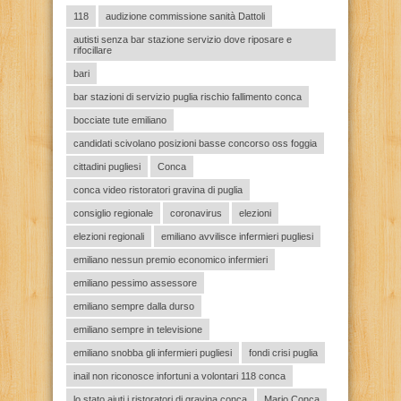
118
audizione commissione sanità Dattoli
autisti senza bar stazione servizio dove riposare e
rifocillare
bari
bar stazioni di servizio puglia rischio fallimento conca
bocciate tute emiliano
candidati scivolano posizioni basse concorso oss foggia
cittadini pugliesi
Conca
conca video ristoratori gravina di puglia
consiglio regionale
coronavirus
elezioni
elezioni regionali
emiliano avvilisce infermieri pugliesi
emiliano nessun premio economico infermieri
emiliano pessimo assessore
emiliano sempre dalla durso
emiliano sempre in televisione
emiliano snobba gli infermieri pugliesi
fondi crisi puglia
inail non riconosce infortuni a volontari 118 conca
lo stato aiuti i ristoratori di gravina conca
Mario Conca