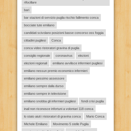
rifocillare
bari
bar stazioni di servizio puglia rischio fallimento conca
bocciate tute emiliano
candidati scivolano posizioni basse concorso oss foggia
cittadini pugliesi
Conca
conca video ristoratori gravina di puglia
consiglio regionale
coronavirus
elezioni
elezioni regionali
emiliano avvilisce infermieri pugliesi
emiliano nessun premio economico infermieri
emiliano pessimo assessore
emiliano sempre dalla durso
emiliano sempre in televisione
emiliano snobba gli infermieri pugliesi
fondi crisi puglia
inail non riconosce infortuni a volontari 118 conca
lo stato aiuti i ristoratori di gravina conca
Mario Conca
Michele Emiliano
Movimento 5 stelle Puglia