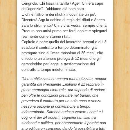
Cerignola. Chi fissa la tariffa? Ager. Chi è a capo
dell’agenzia? L’abbiamo già nominato.
E chi è l’altro re dei rifiuti? indovinate un po’.
Diventerà Aqp la cabina di regia dei rifiuti e Aseco
sarà lo strumento? Chi vivrà, vedrà, sempre che la
Procura non arrivi prima per farci capire e spiegarci
realmente come stanno i fatti.
Capitolo a parte quello dei lavoratori precari a cui è
scaduto il contratto a tempo determinato, già
prorogato sino al limite massimo di 36 mesi, che
chiedono un’ulteriore proroga di 12 mesi che gli
garantirebbe per legge la trasformazione del
contratto a tempo indeterminato.
“Una stabilizzazione ancora mai realizzata,
seppur
garantita dal Presidente Emiliano il 21 febbraio in
piena campagna elettorale, pur sapendo di andare
ben oltre le condizioni previste nel bando, che
prevedeva il contratto per un solo anno e senza
nessuna opzione di conversione a tempo
indeterminato. Sarebbe curioso vedere i nomi e i
cognomi dei 24 addetti, cognomi familiari tra
sindacati e politica, per comprendere il perché non
si prediliga un concorso dando la possibilità a tutti