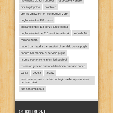
movimento cittadini pugliesi
ospedale di venere
pier luigi lopalco
policlinico
premio emiliano infermieri pugliesi zero
puglia volontari 118 a nero
puglia volontari 118 senza tutele conca
puglia volontari del 118 non internalizzati
raffaele fitto
regione puglia
riaperti bar riaprire bar stazioni di servizio conca puglia
riaprire bar stazioni di servizio puglia
risorse economiche infermieri pugliesi
ristoratori gravina custodi di tradizioni culinarie conca
sanità
scuola
taranto
turni massacranti e rischio contagio emiliano premi zero
per infermieri
tute non omologate
ARTICOLI RECENTI