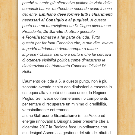
perché si sente già alternativa politica in vista delle
comunali baresi, mettendo in secondo piano il bene
dell’ente.
Emiliano deve fornire tutti i chiarimenti
necessari al Consiglio e ai pugliesi.
A questo
punto non mi meraviglierei se Di Cagno diventasse
Presidente,
De Sanctis
direttore generale
e
Fiorella
tornasse a far parte del cda. Tutto
questo per far fuori Canonico che, a suo dire, aveva
impedito affidamenti diretti sempre a talune
imprese? Chissà, ciò che è certo è che lui cercava
di ottenere visibilità politica come dimostrano le
dichiarazioni del triumvirato Canonico-Olivieri-Di
Rella.
L’aumento del cda a 5, a questo punto, non è più
scontato avendo risolto con dimissioni a cascata in
ossequio alla volontà del socio unico, la Regione
Puglia. Se invece confermeranno i 5 componenti,
per tentare di recuperare un minimo di credibilità,
verosimilmente entreranno
anche
Gallucci
e
Grandaliano
(rifiuti Aseco ed
energie rinnovabili). Bisogna tener presente che a
dicembre 2017 la Regione fece un’ordinanza con
cui designò Aseco alla gestione del sito dei rifiuti di