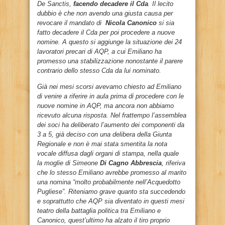
De Sanctis,
facendo decadere il Cda
. Il lecito
dubbio è che non avendo una giusta causa per
revocare il mandato di
Nicola Canonico
si sia
fatto decadere il Cda per poi procedere a nuove
nomine. A questo si aggiunge la situazione dei 24
lavoratori precari di AQP, a cui Emiliano ha
promesso una stabilizzazione nonostante il parere
contrario dello stesso Cda da lui nominato.
Già nei mesi scorsi avevamo chiesto ad Emiliano
di venire a riferire in aula prima di procedere con le
nuove nomine in AQP,
ma ancora non abbiamo
ricevuto alcuna risposta. Nel frattempo l’assemblea
dei soci ha deliberato l’aumento dei componenti da
3 a 5, già deciso con una delibera della Giunta
Regionale e non è mai stata smentita la nota
vocale diffusa dagli organi di stampa, nella quale
la
moglie di Simeone
Di Cagno Abbrescia
, riferiva
che lo stesso Emiliano avrebbe promesso al marito
una nomina “molto probabilmente nell’Acquedotto
Pugliese”. Riteniamo grave quanto sta succedendo
e soprattutto che AQP sia diventato in questi mesi
teatro della battaglia politica tra Emiliano e
Canonico, quest’ultimo ha alzato il tiro proprio