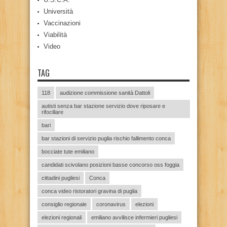
Università
Vaccinazioni
Viabilità
Video
TAG
118
audizione commissione sanità Dattoli
autisti senza bar stazione servizio dove riposare e
rifocillare
bari
bar stazioni di servizio puglia rischio fallimento conca
bocciate tute emiliano
candidati scivolano posizioni basse concorso oss foggia
cittadini pugliesi
Conca
conca video ristoratori gravina di puglia
consiglio regionale
coronavirus
elezioni
elezioni regionali
emiliano avvilisce infermieri pugliesi