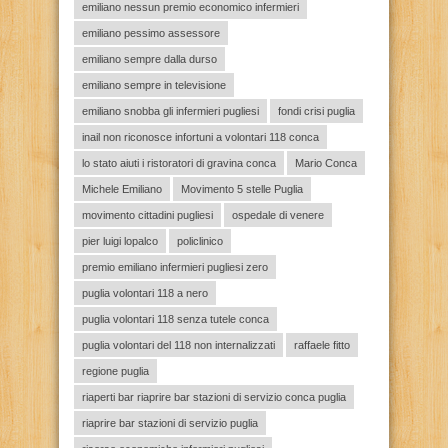
emiliano nessun premio economico infermieri
emiliano pessimo assessore
emiliano sempre dalla durso
emiliano sempre in televisione
emiliano snobba gli infermieri pugliesi
fondi crisi puglia
inail non riconosce infortuni a volontari 118 conca
lo stato aiuti i ristoratori di gravina conca
Mario Conca
Michele Emiliano
Movimento 5 stelle Puglia
movimento cittadini pugliesi
ospedale di venere
pier luigi lopalco
policlinico
premio emiliano infermieri pugliesi zero
puglia volontari 118 a nero
puglia volontari 118 senza tutele conca
puglia volontari del 118 non internalizzati
raffaele fitto
regione puglia
riaperti bar riaprire bar stazioni di servizio conca puglia
riaprire bar stazioni di servizio puglia