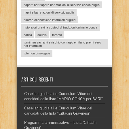
riaperti bar riaprire bar stazioni di servizio conca puglia
riaprire bar stazioni di servizio puglia
risorse economiche infermieri pugliesi
ristoratori gravina custodi di tradizioni culinarie conca
sanità
scuola
taranto
turni massacranti e rischio contagio emiliano premi zero
per infermieri
tute non omologate
ARTICOLI RECENTI
Casellari giudiziali e Curriculum Vitae dei
candidati della lista “MARIO CONCA per BARI”
Casellari giudiziali e Curriculum Vitae dei
candidati della lista “Cittadini Gravinesi”
Programma amministrativo – Lista “Cittadini
Gravinesi”