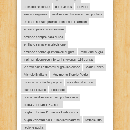
consiglio regionale
coronavirus
elezioni
elezioni regionali
emiliano avvilisce infermieri pugliesi
emiliano nessun premio economico infermieri
emiliano pessimo assessore
emiliano sempre dalla durso
emiliano sempre in televisione
emiliano snobba gli infermieri pugliesi
fondi crisi puglia
inail non riconosce infortuni a volontari 118 conca
lo stato aiuti i ristoratori di gravina conca
Mario Conca
Michele Emiliano
Movimento 5 stelle Puglia
movimento cittadini pugliesi
ospedale di venere
pier luigi lopalco
policlinico
premio emiliano infermieri pugliesi zero
puglia volontari 118 a nero
puglia volontari 118 senza tutele conca
puglia volontari del 118 non internalizzati
raffaele fitto
regione puglia