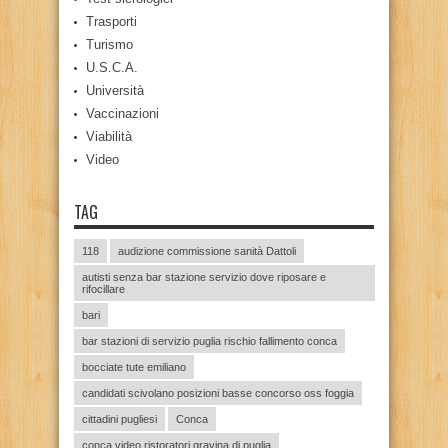
Trasporti
Turismo
U.S.C.A.
Università
Vaccinazioni
Viabilità
Video
TAG
118
audizione commissione sanità Dattoli
autisti senza bar stazione servizio dove riposare e
rifocillare
bari
bar stazioni di servizio puglia rischio fallimento conca
bocciate tute emiliano
candidati scivolano posizioni basse concorso oss foggia
cittadini pugliesi
Conca
conca video ristoratori gravina di puglia