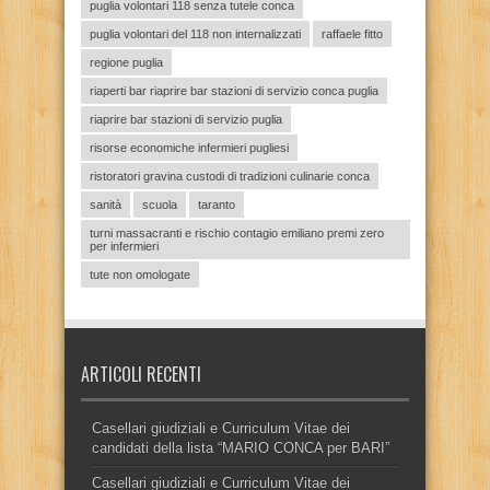
puglia volontari 118 senza tutele conca
puglia volontari del 118 non internalizzati
raffaele fitto
regione puglia
riaperti bar riaprire bar stazioni di servizio conca puglia
riaprire bar stazioni di servizio puglia
risorse economiche infermieri pugliesi
ristoratori gravina custodi di tradizioni culinarie conca
sanità
scuola
taranto
turni massacranti e rischio contagio emiliano premi zero
per infermieri
tute non omologate
ARTICOLI RECENTI
Casellari giudiziali e Curriculum Vitae dei
candidati della lista “MARIO CONCA per BARI”
Casellari giudiziali e Curriculum Vitae dei