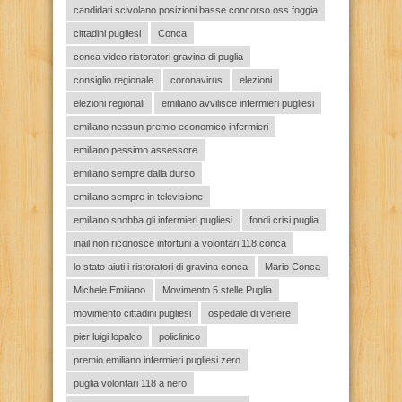
candidati scivolano posizioni basse concorso oss foggia
cittadini pugliesi
Conca
conca video ristoratori gravina di puglia
consiglio regionale
coronavirus
elezioni
elezioni regionali
emiliano avvilisce infermieri pugliesi
emiliano nessun premio economico infermieri
emiliano pessimo assessore
emiliano sempre dalla durso
emiliano sempre in televisione
emiliano snobba gli infermieri pugliesi
fondi crisi puglia
inail non riconosce infortuni a volontari 118 conca
lo stato aiuti i ristoratori di gravina conca
Mario Conca
Michele Emiliano
Movimento 5 stelle Puglia
movimento cittadini pugliesi
ospedale di venere
pier luigi lopalco
policlinico
premio emiliano infermieri pugliesi zero
puglia volontari 118 a nero