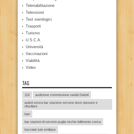
Teleriabilitazione
Televisioni
Test sierologici
Trasporti
Turismo
U.S.C.A.
Università
Vaccinazioni
Viabilità
Video
TAG
118
audizione commissione sanità Dattoli
autisti senza bar stazione servizio dove riposare e
rifocillare
bari
bar stazioni di servizio puglia rischio fallimento conca
bocciate tute emiliano