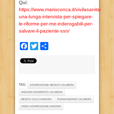
Qui:
https://www.marioconca.it/vivilasanita-
una-lunga-intervista-per-spiegare-
le-riforme-per-me-inderogabili-per-
salvare-il-paziente-ssn/
Facebook
Twitter
Condividi
TAG:
AGGRESSIONE MEDICO CALIMERA
ANZIANO AGGREDITO CALIMERA
MEDICO CALCI ANZIANO
PUGNI ANZIANO CALIMERA
VIDEO AGGRESSIONE ANZIANO