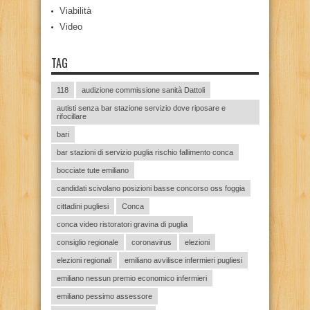
Viabilità
Video
TAG
118
audizione commissione sanità Dattoli
autisti senza bar stazione servizio dove riposare e
rifocillare
bari
bar stazioni di servizio puglia rischio fallimento conca
bocciate tute emiliano
candidati scivolano posizioni basse concorso oss foggia
cittadini pugliesi
Conca
conca video ristoratori gravina di puglia
consiglio regionale
coronavirus
elezioni
elezioni regionali
emiliano avvilisce infermieri pugliesi
emiliano nessun premio economico infermieri
emiliano pessimo assessore