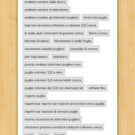
emiliano sempre dalla durso
emiliano sempre in televisione
emiliano snobba gli infermieri pugliesi
fondi crisi puglia
inail non riconosce infortuni a volontari 118 conca
lo stato aiuti i ristoratori di gravina conca
Mario Conca
Michele Emiliano
Movimento 5 stelle Puglia
movimento cittadini pugliesi
ospedale di venere
pier luigi lopalco
policlinico
premio emiliano infermieri pugliesi zero
puglia volontari 118 a nero
puglia volontari 118 senza tutele conca
puglia volontari del 118 non internalizzati
raffaele fitto
regione puglia
riaperti bar riaprire bar stazioni di servizio conca puglia
riaprire bar stazioni di servizio puglia
risorse economiche infermieri pugliesi
ristoratori gravina custodi di tradizioni culinarie conca
sanità
scuola
taranto