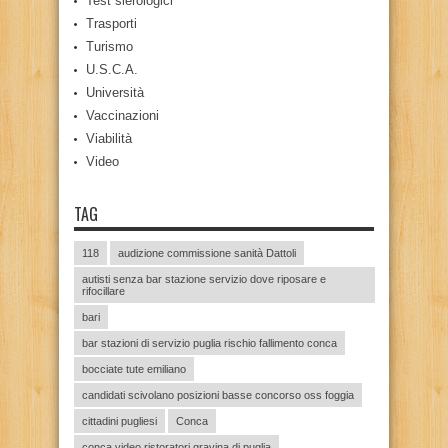
Test sierologici
Trasporti
Turismo
U.S.C.A.
Università
Vaccinazioni
Viabilità
Video
TAG
118
audizione commissione sanità Dattoli
autisti senza bar stazione servizio dove riposare e
rifocillare
bari
bar stazioni di servizio puglia rischio fallimento conca
bocciate tute emiliano
candidati scivolano posizioni basse concorso oss foggia
cittadini pugliesi
Conca
conca video ristoratori gravina di puglia