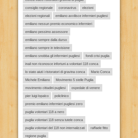
consiglio regionale
coronavirus
elezioni
elezioni regionali
emiliano avvilisce infermieri pugliesi
emiliano nessun premio economico infermieri
emiliano pessimo assessore
emiliano sempre dalla durso
emiliano sempre in televisione
emiliano snobba gli infermieri pugliesi
fondi crisi puglia
inail non riconosce infortuni a volontari 118 conca
lo stato aiuti i ristoratori di gravina conca
Mario Conca
Michele Emiliano
Movimento 5 stelle Puglia
movimento cittadini pugliesi
ospedale di venere
pier luigi lopalco
policlinico
premio emiliano infermieri pugliesi zero
puglia volontari 118 a nero
puglia volontari 118 senza tutele conca
puglia volontari del 118 non internalizzati
raffaele fitto
regione puglia