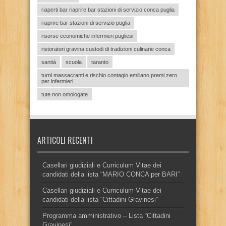
riaperti bar riaprire bar stazioni di servizio conca puglia
riaprire bar stazioni di servizio puglia
risorse economiche infermieri pugliesi
ristoratori gravina custodi di tradizioni culinarie conca
sanità
scuola
taranto
turni massacranti e rischio contagio emiliano premi zero
per infermieri
tute non omologate
ARTICOLI RECENTI
Casellari giudiziali e Curriculum Vitae dei
candidati della lista “MARIO CONCA per BARI”
Casellari giudiziali e Curriculum Vitae dei
candidati della lista “Cittadini Gravinesi”
Programma amministrativo – Lista “Cittadini
Gravinesi”