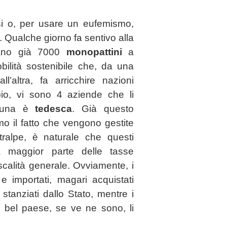
ssi o, per usare un eufemismo,
 Qualche giorno fa sentivo alla
olano già 7000
monopattini
a
obilità sostenibile che, da una
ll’altra, fa arricchire nazioni
io, vi sono 4 aziende che li
 una è
tedesca
. Già
questo
imo il fatto che vengono gestite
ltralpe, è naturale che questi
la maggior parte delle tasse
scalità generale. Ovviamente, i
e importati, magari acquistati
stanziati dallo Stato, mentre i
del bel paese, se ve ne sono, li