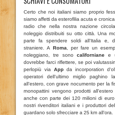
SCHIAVI E CONSUMATORI
Certo che noi italiani siamo proprio fe
siamo affetti da
esterofilia
acuta e cronica.
radio che nella nostra nazione circ
noleggio distribuiti su otto città. Una m
parte fa spendere soldi all’Italia e, da
straniere. A
Roma
, per fare un esemp
noleggiano, tre sono
californiane
e
dovrebbe farci riflettere, se poi valutass
perlopiù via
App
da incorporation d’o
operatori dell’ultimo miglio paghino 
all’estero, con grave nocumento per la fi
monopattini vengono prodotti all’estero 
anche con parte dei 120 milioni di euro 
nostri rivenditori italiani e i produttori 
guardano solo sfrecciare a 25 km all’ora.