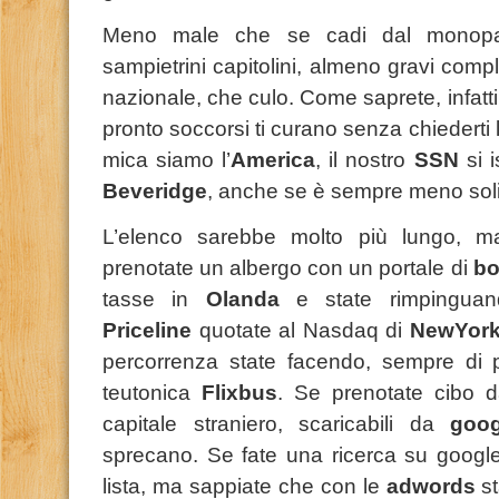
Meno male che se cadi dal monopat
sampietrini capitolini, almeno gravi comp
nazionale, che culo. Come saprete, infatt
pronto soccorsi ti curano senza chiederti l
mica siamo l’
America
, il nostro
SSN
si 
Beveridge
, anche se è sempre meno solid
L’elenco sarebbe molto più lungo, m
prenotate un albergo con un portale di
bo
tasse in
Olanda
e state rimpingu
Priceline
quotate al Nasdaq di
NewYor
percorrenza state facendo, sempre di pi
teutonica
Flixbus
. Se prenotate cibo d
capitale straniero, scaricabili da
goog
sprecano. Se fate una ricerca su google
lista, ma sappiate che con le
adwords
s