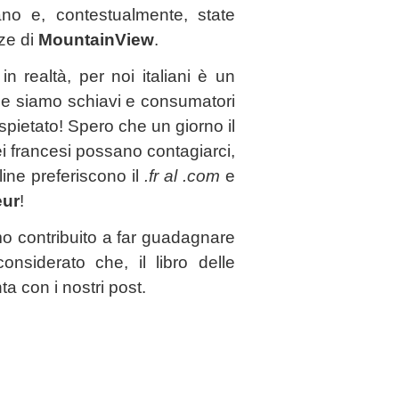
ano e, contestualmente, state
nze di
MountainView
.
n realtà, per noi italiani è un
che siamo schiavi e consumatori
spietato! Spero che un giorno il
ei francesi possano contagiarci,
line preferiscono il
.fr al .com
e
eur
!
amo contribuito a far guadagnare
onsiderato che, il libro delle
a con i nostri post.