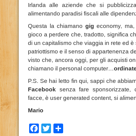
Irlanda alle aziende che si pubblicizz
alimentando paradisi fiscali alle dipende
Questa la chiamano
gig
economy, ma, i
gioco a perdere che, tradotto, significa 
di un capitalismo che viaggia in rete ed è 
patriottismo e il senso di appartenenza d
visto che, ancora oggi, per gli acquisti on
chiamano il personal computer…
ordinat
P.S. Se hai letto fin qui, sappi che abbi
Facebook
senza fare sponsorizzate, c
facce, è user generated content, si aliment
Mario
Facebook
Twitter
Condividi