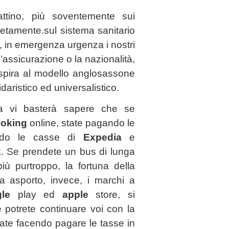
tino, più soventemente sui
letamente.sul sistema sanitario
i, in emergenza urgenza i nostri
’assicurazione o la nazionalità,
ispira al modello anglosassone
aristico ed universalistico.
a vi basterà sapere che se
oking
online, state pagando le
ando le casse di
Expedia
e
k
. Se prendete un bus di lunga
ù purtroppo, la fortuna della
a asporto, invece, i marchi a
le
play ed
apple
store, si
 potrete continuare voi con la
tate facendo pagare le tasse in