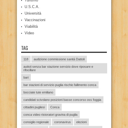
Turismo
U.S.C.A.
Università
Vaccinazioni
Viabilità
Video
TAG
118
audizione commissione sanità Dattoli
autisti senza bar stazione servizio dove riposare e
rifocillare
bari
bar stazioni di servizio puglia rischio fallimento conca
bocciate tute emiliano
candidati scivolano posizioni basse concorso oss foggia
cittadini pugliesi
Conca
conca video ristoratori gravina di puglia
consiglio regionale
coronavirus
elezioni