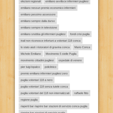
elezioni regionali
emiliano avvilisce infermieri pugliesi
emiliano nessun premio economico infermieri
emiliano pessimo assessore
emiliano sempre dalla durso
emiliano sempre in televisione
emiliano snobba gli infermieri pugliesi
fondi crisi puglia
inail non riconosce infortuni a volontari 118 conca
lo stato aiuti i ristoratori di gravina conca
Mario Conca
Michele Emiliano
Movimento 5 stelle Puglia
movimento cittadini pugliesi
ospedale di venere
pier luigi lopalco
policlinico
premio emiliano infermieri pugliesi zero
puglia volontari 118 a nero
puglia volontari 118 senza tutele conca
puglia volontari del 118 non internalizzati
raffaele fitto
regione puglia
riaperti bar riaprire bar stazioni di servizio conca puglia
riaprire bar stazioni di servizio puglia