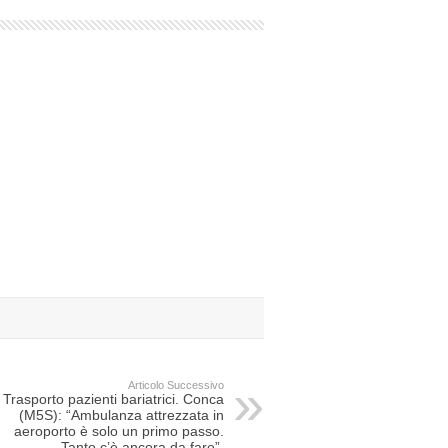
Articolo Successivo
Trasporto pazienti bariatrici. Conca
(M5S): “Ambulanza attrezzata in
aeroporto è solo un primo passo.
Tanto c’è ancora da fare”