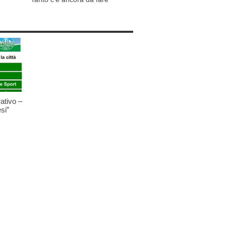
ativo –
si”