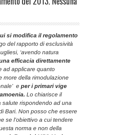
lamento del 2013. Nessuna
ui si modifica il regolamento
go del rapporto di esclusività
pugliesi, ‘avendo natura
una efficacia direttamente
re ad applicare quanto
le more della rimodulazione
ionale’ e
per i primari vige
tramoenia.
Lo chiarisce il
lla salute rispondendo ad una
l di Bari. Non posso che essere
 se l’obiettivo a cui tendere
questa norma e non della