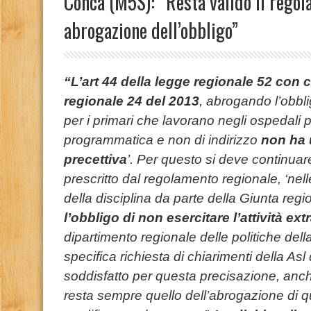
Conca (M5S): “Resta valido il rego
abrogazione dell’obbligo”
“L’art 44 della legge regionale 52 con c
regionale 24 del 2013
, abrogando l’obbli
per i primari che lavorano negli ospedali 
programmatica e non di indirizzo
non ha 
precettiva
’. Per questo si deve continua
prescritto dal regolamento regionale, ‘nel
della disciplina da parte della Giunta reg
l’obbligo di non esercitare l’attività ex
dipartimento regionale delle politiche de
specifica richiesta di chiarimenti della As
soddisfatto per questa precisazione, anche
resta sempre quello dell’abrogazione di 