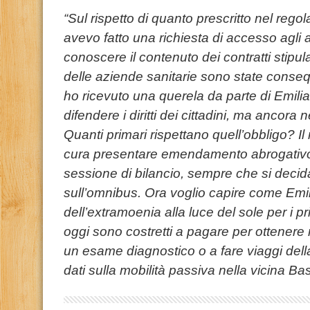
“Sul rispetto di quanto prescritto nel reg
avevo fatto una richiesta di accesso agli at
conoscere il contenuto dei contratti stipul
delle aziende sanitarie sono state conseq
ho ricevuto una querela da parte di Emili
difendere i diritti dei cittadini, ma ancora 
Quanti primari rispettano quell’obbligo? I
cura presentare emendamento abrogativo 
sessione di bilancio, sempre che si decid
sull’omnibus. Ora voglio capire come Emili
dell’extramoenia alla luce del sole per i pri
oggi sono costretti a pagare per ottenere n
un esame diagnostico o a fare viaggi del
dati sulla mobilità passiva nella vicina Basi