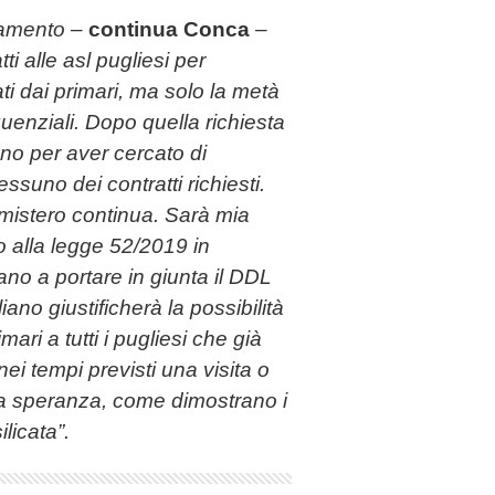
olamento –
continua Conca
–
ti alle asl pugliesi per
ati dai primari, ma solo la metà
uenziali. Dopo quella richiesta
ano per aver cercato di
nessuno dei contratti richiesti.
l mistero continua. Sarà mia
alla legge 52/2019 in
ano a portare in giunta il DDL
ano giustificherà la possibilità
mari a tutti i pugliesi che già
ei tempi previsti una visita o
la speranza, come dimostrano i
licata”.