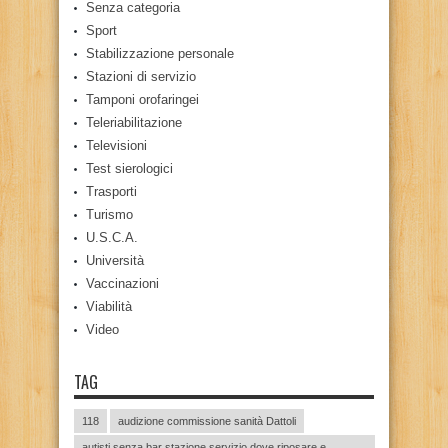
Senza categoria
Sport
Stabilizzazione personale
Stazioni di servizio
Tamponi orofaringei
Teleriabilitazione
Televisioni
Test sierologici
Trasporti
Turismo
U.S.C.A.
Università
Vaccinazioni
Viabilità
Video
TAG
118
audizione commissione sanità Dattoli
autisti senza bar stazione servizio dove riposare e