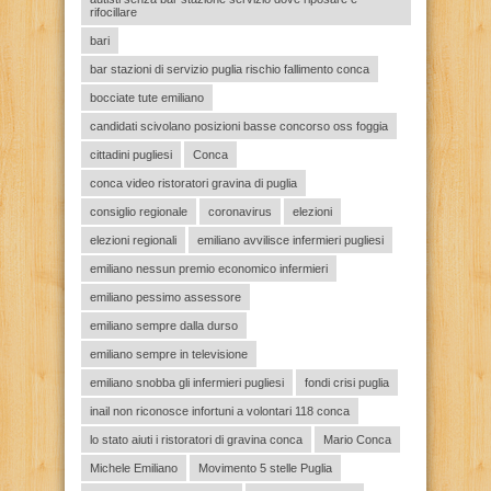
rifocillare
bari
bar stazioni di servizio puglia rischio fallimento conca
bocciate tute emiliano
candidati scivolano posizioni basse concorso oss foggia
cittadini pugliesi
Conca
conca video ristoratori gravina di puglia
consiglio regionale
coronavirus
elezioni
elezioni regionali
emiliano avvilisce infermieri pugliesi
emiliano nessun premio economico infermieri
emiliano pessimo assessore
emiliano sempre dalla durso
emiliano sempre in televisione
emiliano snobba gli infermieri pugliesi
fondi crisi puglia
inail non riconosce infortuni a volontari 118 conca
lo stato aiuti i ristoratori di gravina conca
Mario Conca
Michele Emiliano
Movimento 5 stelle Puglia