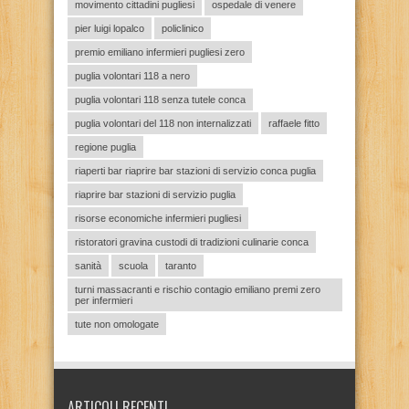
movimento cittadini pugliesi
ospedale di venere
pier luigi lopalco
policlinico
premio emiliano infermieri pugliesi zero
puglia volontari 118 a nero
puglia volontari 118 senza tutele conca
puglia volontari del 118 non internalizzati
raffaele fitto
regione puglia
riaperti bar riaprire bar stazioni di servizio conca puglia
riaprire bar stazioni di servizio puglia
risorse economiche infermieri pugliesi
ristoratori gravina custodi di tradizioni culinarie conca
sanità
scuola
taranto
turni massacranti e rischio contagio emiliano premi zero
per infermieri
tute non omologate
ARTICOLI RECENTI