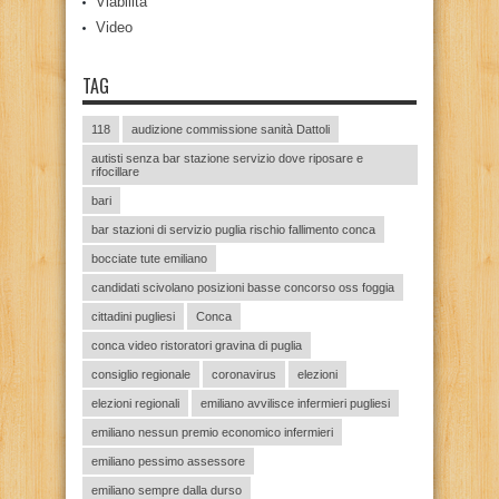
Viabilità
Video
TAG
118
audizione commissione sanità Dattoli
autisti senza bar stazione servizio dove riposare e
rifocillare
bari
bar stazioni di servizio puglia rischio fallimento conca
bocciate tute emiliano
candidati scivolano posizioni basse concorso oss foggia
cittadini pugliesi
Conca
conca video ristoratori gravina di puglia
consiglio regionale
coronavirus
elezioni
elezioni regionali
emiliano avvilisce infermieri pugliesi
emiliano nessun premio economico infermieri
emiliano pessimo assessore
emiliano sempre dalla durso