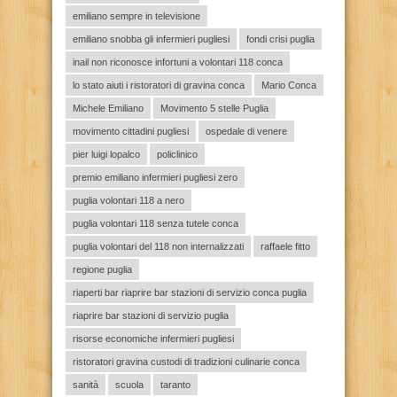
emiliano sempre in televisione
emiliano snobba gli infermieri pugliesi
fondi crisi puglia
inail non riconosce infortuni a volontari 118 conca
lo stato aiuti i ristoratori di gravina conca
Mario Conca
Michele Emiliano
Movimento 5 stelle Puglia
movimento cittadini pugliesi
ospedale di venere
pier luigi lopalco
policlinico
premio emiliano infermieri pugliesi zero
puglia volontari 118 a nero
puglia volontari 118 senza tutele conca
puglia volontari del 118 non internalizzati
raffaele fitto
regione puglia
riaperti bar riaprire bar stazioni di servizio conca puglia
riaprire bar stazioni di servizio puglia
risorse economiche infermieri pugliesi
ristoratori gravina custodi di tradizioni culinarie conca
sanità
scuola
taranto