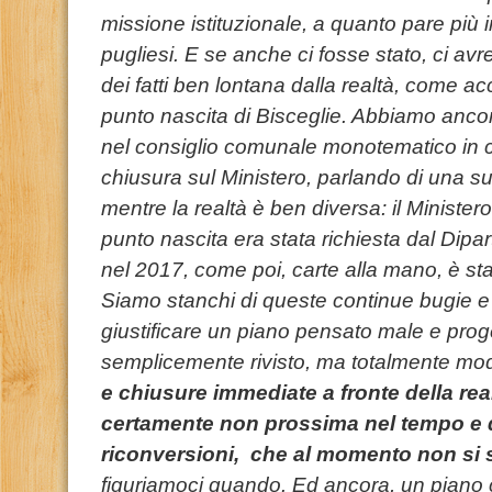
missione istituzionale, a quanto pare più 
pugliesi. E se anche ci fosse stato, ci av
dei fatti ben lontana dalla realtà, come a
punto nascita di Bisceglie. Abbiamo anco
nel consiglio comunale monotematico in cu
chiusura sul Ministero, parlando di una sua
mentre la realtà è ben diversa: il Minister
punto nascita era stata richiesta dal Dipa
nel 2017, come poi, carte alla mano, è st
Siamo stanchi di queste continue bugie e t
giustificare un piano pensato male e pro
semplicemente rivisto, ma totalmente modi
e chiusure immediate a fronte della rea
certamente non prossima nel tempo e d
riconversioni, che al momento non si 
figuriamoci quando. Ed ancora, un pian