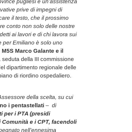
rovince pugliesi e un’assistenza
vative prive di impegni di
re il testo, che il prossimo
re conto non solo delle nostre
tti ai lavori e di chi lavora sui
e per Emiliano è solo uno
 M5S Marco Galante e il
a seduta della III commissione
 del dipartimento regionale delle
piano di riordino ospedaliero.
ssessore della scelta, su cui
o i pentastellati
–
di
i per i PTA (presidi
di Comunità e i CPT, facendoli
mpegnato nell’ennesima