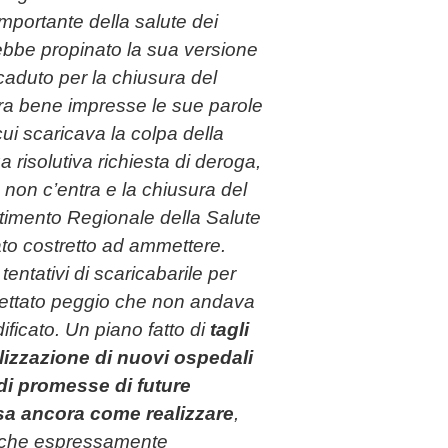
importante della salute dei
rebbe propinato la sua versione
ccaduto per la chiusura del
ra bene impresse le sue parole
i scaricava la colpa della
 risolutiva richiesta di deroga,
o non c’entra e la chiusura del
rtimento Regionale della Salute
ato costretto ad ammettere.
entativi di scaricabarile per
gettato peggio che non andava
ficato. Un piano fatto di
tagli
lizzazione di nuovi ospedali
i promesse di future
sa ancora come realizzare
,
o che espressamente