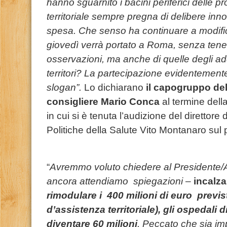
hanno sguarnito i bacini periferici delle p
territoriale sempre pregna di delibere inno
spesa. Che senso ha continuare a modifica
giovedì verrà portato a Roma, senza tene
osservazioni, ma anche di quelle degli adde
territori? La partecipazione evidentement
slogan”.
Lo dichiarano
il capogruppo del
consigliere Mario Conca
al termine dell
in cui si è tenuta l’audizione del direttore
Politiche della Salute Vito Montanaro sul 
“
Avremmo voluto chiedere al Presidente/A
ancora attendiamo spiegazioni
–
incalzan
rimodulare i 400 milioni di euro previst
d’assistenza territoriale), gli ospedali 
diventare 60 milioni
. Peccato che sia i