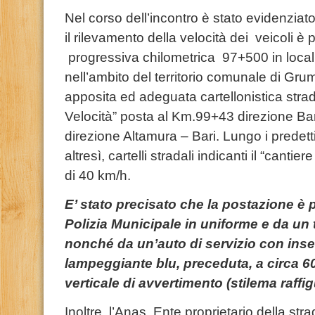
Nel corso dell’incontro è stato evidenziat
il rilevamento della velocità dei veicoli è 
progressiva chilometrica 97+500 in localit
nell’ambito del territorio comunale di Gr
apposita ed adeguata cartellonistica strad
Velocità” posta al Km.99+43 direzione Ba
direzione Altamura – Bari. Lungo i predetti 
altresì, cartelli stradali indicanti il “cantier
di 40 km/h.
E’ stato precisato che la postazione è 
Polizia Municipale
in uniforme e da un 
nonché da un’auto di servizio con inseg
lampeggiante blu, preceduta, a circa 6
verticale di avvertimento (stilema raffig
Inoltre, l’Anas, Ente proprietario della st