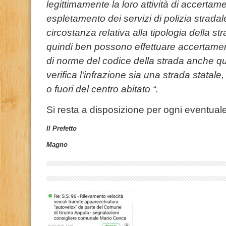
legittimamente la
loro
attività
di accertam
espletamento
dei
servizi di polizia stradal
circostanza
relativa
alla
tipologia
della st
quindi ben possono
ef
fett
uare
accertame
di
norme
del codice
della
strada anche
q
verifica
l
‘infrazione sia una strada statale
,
o fuori
del centro
abitato
“.
Si resta a disposizione per ogni eventuale
Il Prefetto
Magno