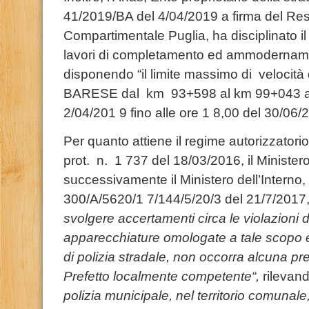
41/2019/BA del 4/04/2019 a firma del Re
Compartimentale Puglia, ha disciplinato il 
lavori di completamento ed ammodernamen
disponendo “il limite massimo di velocit
BARESE dal km 93+598 al km 99+043 a pa
2/04/201 9 fino alle ore 1 8,00 del 30/06/
Per quanto attiene il regime autorizzatorio,
prot. n. 1 737 del 18/03/2016, il Ministero
successivamente il Ministero dell’Interno, 
300/A/5620/1 7/144/5/20/3 del 21/7/201
svolgere
accertamenti
circa
le
violazioni d
apparecchiature omologate
a tale
scopo 
di
polizia
stradale
,
non
occorra alcuna
pre
Prefetto
localmente competente
“,
rilevand
poli
z
ia
municipale
,
nel territorio
comunale