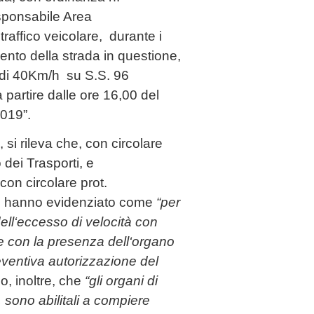
sponsabile Area
traffico veicolare, durante i
to della strada in questione,
à di 40Km/h su S.S. 96
rtire dalle ore 16,00 del
2019”.
 si rileva che, con circolare
 dei Trasporti, e
con circolare prot.
7, hanno evidenziato come
“
per
ell
‘
eccesso
di velocità con
e con
la
presenza
dell
‘
organo
ventiva autoriz
z
a
z
ione
del
o, inoltre, che
“
gli
organi di
,
sono abilitali a compiere