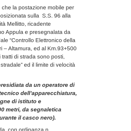
o che la postazione mobile per
posizionata sulla S.S. 96 alla
à Mellitto, ricadente
umo Appula e presegnalata da
ale “Controllo Elettronico della
ri – Altamura, ed al Km.93+500
tratti di strada sono posti,
e stradale” ed il limite di velocità
presidiata da un operatore di
tecnico dell’apparecchiatura,
ne di istituto e
00 metri, da segnaletica
urante il casco nero).
rada, con ordinanza n.