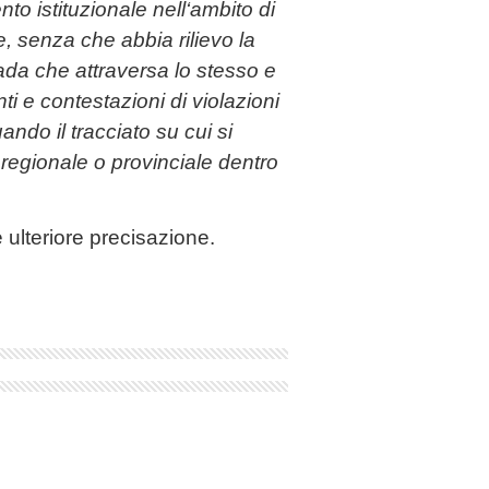
ento
istituzionale nell
‘
ambito
di
e
,
senza che abbia
rilievo la
rada che
attraversa lo
stesso e
nti
e contestazioni di violazioni
uando
il
tracciato
su cui si
regionale
o
provinciale dentro
 ulteriore precisazione.