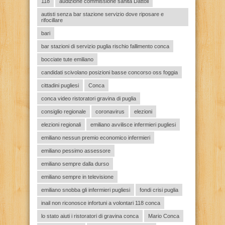
118
audizione commissione sanità Dattoli
autisti senza bar stazione servizio dove riposare e
rifocillare
bari
bar stazioni di servizio puglia rischio fallimento conca
bocciate tute emiliano
candidati scivolano posizioni basse concorso oss foggia
cittadini pugliesi
Conca
conca video ristoratori gravina di puglia
consiglio regionale
coronavirus
elezioni
elezioni regionali
emiliano avvilisce infermieri pugliesi
emiliano nessun premio economico infermieri
emiliano pessimo assessore
emiliano sempre dalla durso
emiliano sempre in televisione
emiliano snobba gli infermieri pugliesi
fondi crisi puglia
inail non riconosce infortuni a volontari 118 conca
lo stato aiuti i ristoratori di gravina conca
Mario Conca