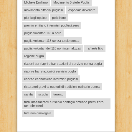
Michele Emiliano
Movimento 5 stelle Puglia
movimento cittadini pugliesi
ospedale di venere
pier luigi lopalco
policlinico
premio emiliano infermieri pugliesi zero
puglia volontari 118 a nero
puglia volontari 118 senza tutele conca
puglia volontari del 118 non internalizzati
raffaele fitto
regione puglia
riaperti bar riaprire bar stazioni di servizio conca puglia
riaprire bar stazioni di servizio puglia
risorse economiche infermieri pugliesi
ristoratori gravina custodi di tradizioni culinarie conca
sanità
scuola
taranto
turni massacranti e rischio contagio emiliano premi zero
per infermieri
tute non omologate