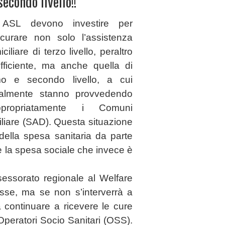
econdo livello!!
ASL devono investire per
icurare non solo l’assistenza
ciliare di terzo livello, peraltro
ufficiente, ma anche quella di
mo e secondo livello, a cui
ualmente stanno provvedendo
ppropriatamente i Comuni
liare (
SAD
). Questa situazione
ella spesa sanitaria da p
arte
e la spesa sociale che invece è
essorato regionale al Welfare
sse, ma se non s’interverrà a
rà continuare a ricevere le cure
Operatori Socio Sanitari (OSS).