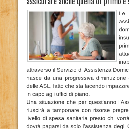
assicurare anche quella di primo e s
Le 
ass
domi
ins
pri
att
ina
attraverso il Servizio di Assistenza Domici
nasce da una progressiva diminuzione d
delle ASL, fatto che sta facendo impazzir
in capo agli uffici di piano.
Una situazione che per quest’anno l’Ass
riuscirà a tamponare con risorse pregre
livello di spesa sanitaria presto chi vor
dovrà pagarsi da solo l’assistenza degli 