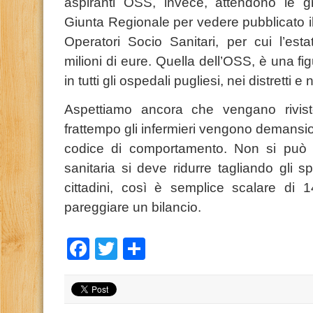
aspiranti OSS, invece, attendono le g
Giunta Regionale per vedere pubblicato i
Operatori Socio Sanitari, per cui l’est
milioni di eure. Quella dell’OSS, è una fi
in tutti gli ospedali pugliesi, nei distretti e n
Aspettiamo ancora che vengano rivist
frattempo gli
infermieri
vengono demansionat
codice di comportamento. Non si può 
sanitaria si deve ridurre tagliando gli s
cittadini, così è semplice scalare di 
pareggiare un bilancio.
Facebook
Twitter
Condividi