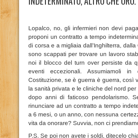
INDETERMINATO, ALTRO CHE ORO.
Lopalco, no, gli infermieri non devi paga
proponi un contratto a tempo indetermin
di corsa e a migliaia dall’Inghilterra, dal
sono scappati per trovare un lavoro stab
noi il blocco del turn over persiste da 
eventi eccezionali. Assumiamoli in d
Costituzione, se è guerra è guerra, così 
la sanità privata e le cliniche del nord per
dopo anni di faticoso pendolarismo. S
rinunciare ad un contratto a tempo indete
a 6 mesi, o un anno, con nessuna certezza
vita da onorare? Suvvia, non ci prendiam
P.S. Se poi non avete i soldi, ditecelo ch