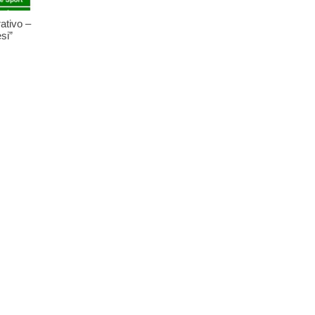
ativo –
si”