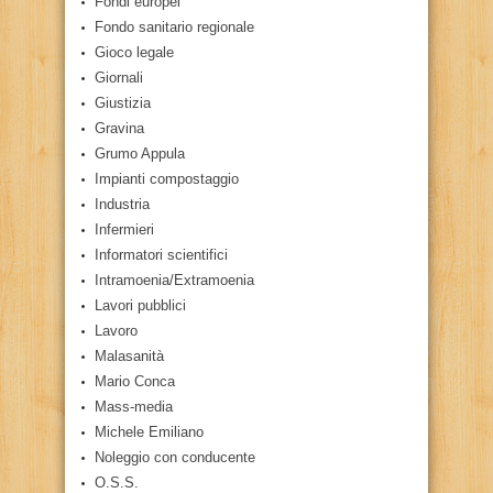
Fondi europei
Fondo sanitario regionale
Gioco legale
Giornali
Giustizia
Gravina
Grumo Appula
Impianti compostaggio
Industria
Infermieri
Informatori scientifici
Intramoenia/Extramoenia
Lavori pubblici
Lavoro
Malasanità
Mario Conca
Mass-media
Michele Emiliano
Noleggio con conducente
O.S.S.