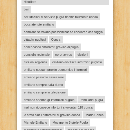
rifocillare
bari
bar stazioni di servizio puglia rischio fallimento conca
bocciate tute emiliano
candidati scivolano posizioni basse concorso oss foggia
cittadini pugliesi
Conca
conca video ristoratori gravina di puglia
consiglio regionale
coronavirus
elezioni
elezioni regionali
emiliano avvilisce infermieri pugliesi
emiliano nessun premio economico infermieri
emiliano pessimo assessore
emiliano sempre dalla durso
emiliano sempre in televisione
emiliano snobba gli infermieri pugliesi
fondi crisi puglia
inail non riconosce infortuni a volontari 118 conca
lo stato aiuti i ristoratori di gravina conca
Mario Conca
Michele Emiliano
Movimento 5 stelle Puglia
movimento cittadini pugliesi
ospedale di venere