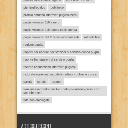
pier luigi lopalco
policlinico
premio emiliano infermieri pugliesi zero
puglia volontari 118 a nero
puglia volontari 118 senza tutele conca
puglia volontari del 118 non internalizzati
raffaele fitto
regione puglia
riaperti bar riaprire bar stazioni di servizio conca puglia
riaprire bar stazioni di servizio puglia
risorse economiche infermieri pugliesi
ristoratori gravina custodi di tradizioni culinarie conca
sanità
scuola
taranto
turni massacranti e rischio contagio emiliano premi zero
per infermieri
tute non omologate
ARTICOLI RECENTI