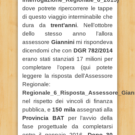
dove potrete ripercorrere le tappe
di questo viaggio interminabile che
dura da
trent’anni
. Nell’ottobre
dello stesso anno l’allora
assessore
Giannini
mi rispondeva
dicendomi che con
DGR 782/2014
erano stati stanziati 17 milioni per
completare l’opera (qui potete
leggere la risposta dell’Assessore
Regionale:
Regionale_6_Risposta_Assessore_Gian
nel rispetto dei vincoli di finanza
pubblica, e
150 mila
assegnati alla
Provincia BAT
per l’avvio della
fase progettuale da completarsi
entro il gennaio 2016.
Dopo 30