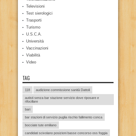
Televisioni
Test sierologici
Trasporti
Turismo
U.S.C.A.
Università
Vaccinazioni
Viabilità
Video
TAG
118
audizione commissione sanità Dattoli
autisti senza bar stazione servizio dove riposare e
rifocillare
bari
bar stazioni di servizio puglia rischio fallimento conca
bocciate tute emiliano
candidati scivolano posizioni basse concorso oss foggia