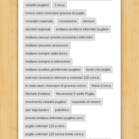
cittadini pugliesi
Conca
conca video ristoratori gravina di puglia
consiglio regionale
coronavirus
elezioni
elezioni regionali
emiliano avvilisce infermieri pugliesi
emiliano nessun premio economico infermieri
emiliano pessimo assessore
emiliano sempre dalla durso
emiliano sempre in televisione
emiliano snobba gli infermieri pugliesi
fondi crisi puglia
inail non riconosce infortuni a volontari 118 conca
lo stato aiuti i ristoratori di gravina conca
Mario Conca
Michele Emiliano
Movimento 5 stelle Puglia
movimento cittadini pugliesi
ospedale di venere
pier luigi lopalco
policlinico
premio emiliano infermieri pugliesi zero
puglia volontari 118 a nero
puglia volontari 118 senza tutele conca