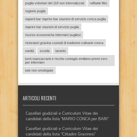
puglia volontari del 118 non internalizzati
raffaele fitto
regione puglia
riaperti bar riaprire bar stazioni di servizio conca puglia
riaprire bar stazioni di servizio puglia
risorse economiche infermieri pugliesi
ristoratori gravina custodi di tradizioni culinarie conca
sanità
scuola
taranto
turni massacranti e rischio contagio emiliano premi zero
per infermieri
tute non omologate
ARTICOLI RECENTI
Casellari giudiziali e Curriculum Vitae dei
candidati della lista “MARIO CONCA per BARI”
Casellari giudiziali e Curriculum Vitae dei
candidati della lista “Cittadini Gravinesi”