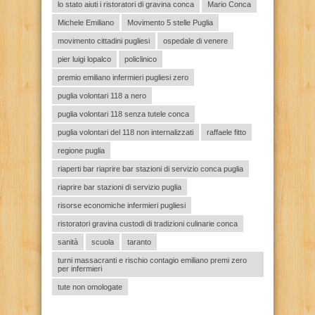
lo stato aiuti i ristoratori di gravina conca
Mario Conca
Michele Emiliano
Movimento 5 stelle Puglia
movimento cittadini pugliesi
ospedale di venere
pier luigi lopalco
policlinico
premio emiliano infermieri pugliesi zero
puglia volontari 118 a nero
puglia volontari 118 senza tutele conca
puglia volontari del 118 non internalizzati
raffaele fitto
regione puglia
riaperti bar riaprire bar stazioni di servizio conca puglia
riaprire bar stazioni di servizio puglia
risorse economiche infermieri pugliesi
ristoratori gravina custodi di tradizioni culinarie conca
sanità
scuola
taranto
turni massacranti e rischio contagio emiliano premi zero
per infermieri
tute non omologate