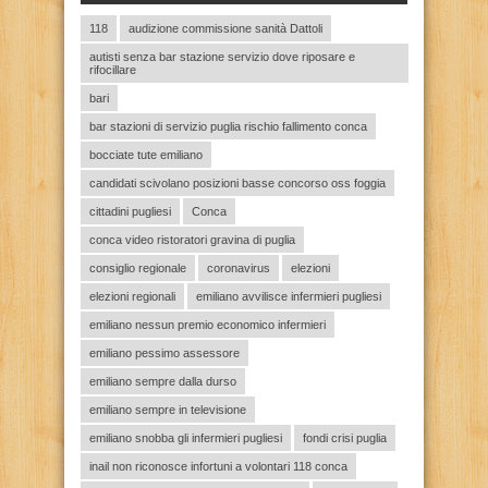
118
audizione commissione sanità Dattoli
autisti senza bar stazione servizio dove riposare e
rifocillare
bari
bar stazioni di servizio puglia rischio fallimento conca
bocciate tute emiliano
candidati scivolano posizioni basse concorso oss foggia
cittadini pugliesi
Conca
conca video ristoratori gravina di puglia
consiglio regionale
coronavirus
elezioni
elezioni regionali
emiliano avvilisce infermieri pugliesi
emiliano nessun premio economico infermieri
emiliano pessimo assessore
emiliano sempre dalla durso
emiliano sempre in televisione
emiliano snobba gli infermieri pugliesi
fondi crisi puglia
inail non riconosce infortuni a volontari 118 conca