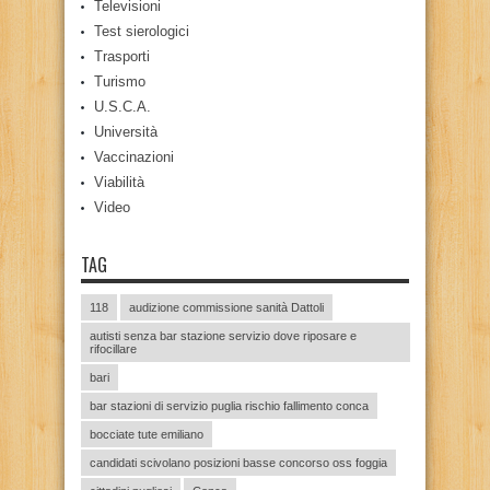
Televisioni
Test sierologici
Trasporti
Turismo
U.S.C.A.
Università
Vaccinazioni
Viabilità
Video
TAG
118
audizione commissione sanità Dattoli
autisti senza bar stazione servizio dove riposare e
rifocillare
bari
bar stazioni di servizio puglia rischio fallimento conca
bocciate tute emiliano
candidati scivolano posizioni basse concorso oss foggia