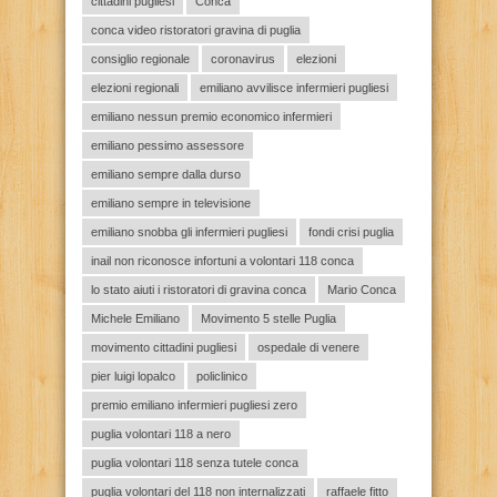
cittadini pugliesi
Conca
conca video ristoratori gravina di puglia
consiglio regionale
coronavirus
elezioni
elezioni regionali
emiliano avvilisce infermieri pugliesi
emiliano nessun premio economico infermieri
emiliano pessimo assessore
emiliano sempre dalla durso
emiliano sempre in televisione
emiliano snobba gli infermieri pugliesi
fondi crisi puglia
inail non riconosce infortuni a volontari 118 conca
lo stato aiuti i ristoratori di gravina conca
Mario Conca
Michele Emiliano
Movimento 5 stelle Puglia
movimento cittadini pugliesi
ospedale di venere
pier luigi lopalco
policlinico
premio emiliano infermieri pugliesi zero
puglia volontari 118 a nero
puglia volontari 118 senza tutele conca
puglia volontari del 118 non internalizzati
raffaele fitto