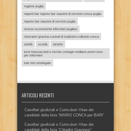
regione puglia
riaperti bar riaprire bar stazioni di servizio conca puglia
riaprire bar stazioni di servizio puglia
risorse economiche infermieri pugliesi
ristoratori gravina custodi di tradizioni culinarie conca
sanità
scuola
taranto
turni massacranti e rischio contagio emiliano premi zero
per infermieri
tute non omologate
ARTICOLI RECENTI
Casellari giudiziali e Curriculum Vitae dei
candidati della lista “MARIO CONCA per BARI”
Casellari giudiziali e Curriculum Vitae dei
candidati della lista “Cittadini Gravinesi”