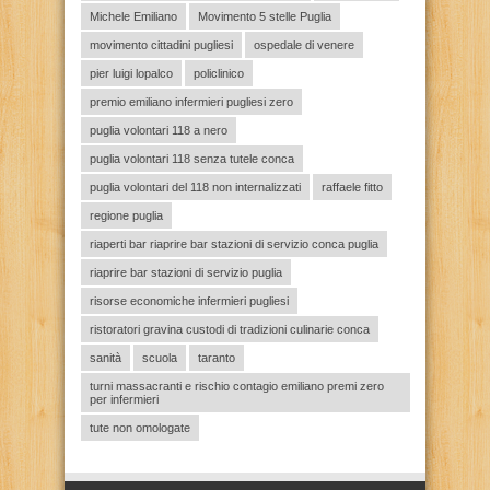
Michele Emiliano
Movimento 5 stelle Puglia
movimento cittadini pugliesi
ospedale di venere
pier luigi lopalco
policlinico
premio emiliano infermieri pugliesi zero
puglia volontari 118 a nero
puglia volontari 118 senza tutele conca
puglia volontari del 118 non internalizzati
raffaele fitto
regione puglia
riaperti bar riaprire bar stazioni di servizio conca puglia
riaprire bar stazioni di servizio puglia
risorse economiche infermieri pugliesi
ristoratori gravina custodi di tradizioni culinarie conca
sanità
scuola
taranto
turni massacranti e rischio contagio emiliano premi zero
per infermieri
tute non omologate