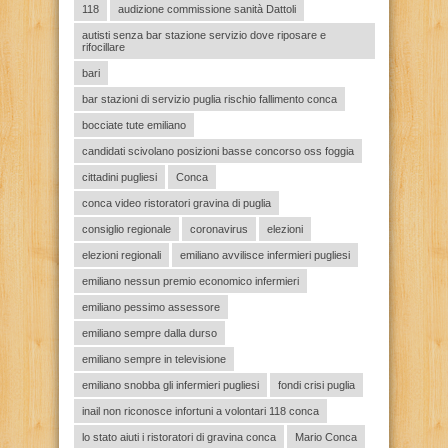
118
audizione commissione sanità Dattoli
autisti senza bar stazione servizio dove riposare e
rifocillare
bari
bar stazioni di servizio puglia rischio fallimento conca
bocciate tute emiliano
candidati scivolano posizioni basse concorso oss foggia
cittadini pugliesi
Conca
conca video ristoratori gravina di puglia
consiglio regionale
coronavirus
elezioni
elezioni regionali
emiliano avvilisce infermieri pugliesi
emiliano nessun premio economico infermieri
emiliano pessimo assessore
emiliano sempre dalla durso
emiliano sempre in televisione
emiliano snobba gli infermieri pugliesi
fondi crisi puglia
inail non riconosce infortuni a volontari 118 conca
lo stato aiuti i ristoratori di gravina conca
Mario Conca