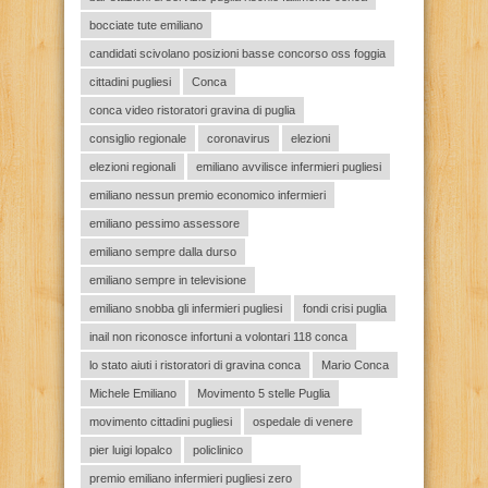
bocciate tute emiliano
candidati scivolano posizioni basse concorso oss foggia
cittadini pugliesi
Conca
conca video ristoratori gravina di puglia
consiglio regionale
coronavirus
elezioni
elezioni regionali
emiliano avvilisce infermieri pugliesi
emiliano nessun premio economico infermieri
emiliano pessimo assessore
emiliano sempre dalla durso
emiliano sempre in televisione
emiliano snobba gli infermieri pugliesi
fondi crisi puglia
inail non riconosce infortuni a volontari 118 conca
lo stato aiuti i ristoratori di gravina conca
Mario Conca
Michele Emiliano
Movimento 5 stelle Puglia
movimento cittadini pugliesi
ospedale di venere
pier luigi lopalco
policlinico
premio emiliano infermieri pugliesi zero