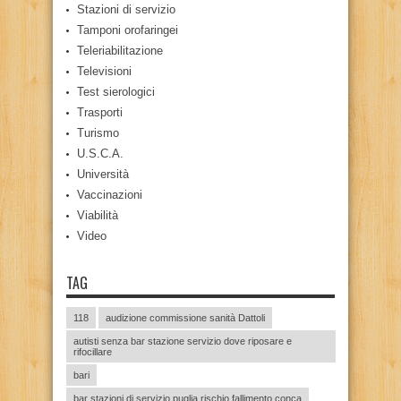
Stazioni di servizio
Tamponi orofaringei
Teleriabilitazione
Televisioni
Test sierologici
Trasporti
Turismo
U.S.C.A.
Università
Vaccinazioni
Viabilità
Video
TAG
118
audizione commissione sanità Dattoli
autisti senza bar stazione servizio dove riposare e
rifocillare
bari
bar stazioni di servizio puglia rischio fallimento conca