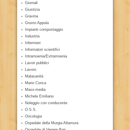
Giornali
Giustizia
Gravina
Grumo Appula
Impianti compostaggio
Industria
Infermieri
Informatori scientifici
Intramoenia/Extramoenia
Lavori pubblici
Lavoro
Malasanità
Mario Conca
Mass-media
Michele Emiliano
Noleggio con conducente
O.S.S.
Oncologia
Ospedale della Murgia Altamura
Ospedale di Venere Bari