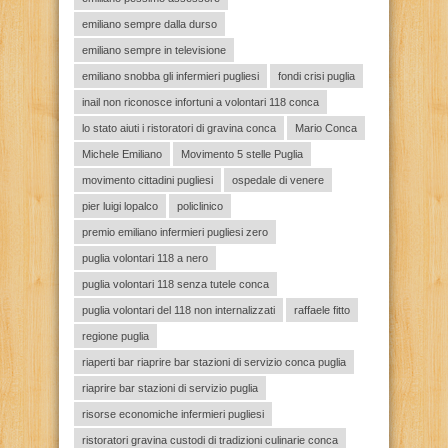
emiliano sempre dalla durso
emiliano sempre in televisione
emiliano snobba gli infermieri pugliesi
fondi crisi puglia
inail non riconosce infortuni a volontari 118 conca
lo stato aiuti i ristoratori di gravina conca
Mario Conca
Michele Emiliano
Movimento 5 stelle Puglia
movimento cittadini pugliesi
ospedale di venere
pier luigi lopalco
policlinico
premio emiliano infermieri pugliesi zero
puglia volontari 118 a nero
puglia volontari 118 senza tutele conca
puglia volontari del 118 non internalizzati
raffaele fitto
regione puglia
riaperti bar riaprire bar stazioni di servizio conca puglia
riaprire bar stazioni di servizio puglia
risorse economiche infermieri pugliesi
ristoratori gravina custodi di tradizioni culinarie conca