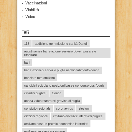
Vaccinazioni
Viabilità
Video
TAG
118
audizione commissione sanità Dattoli
autisti senza bar stazione servizio dove riposare e
rifocillare
bari
bar stazioni di servizio puglia rischio fallimento conca
bocciate tute emiliano
candidati scivolano posizioni basse concorso oss foggia
cittadini pugliesi
Conca
conca video ristoratori gravina di puglia
consiglio regionale
coronavirus
elezioni
elezioni regionali
emiliano avvilisce infermieri pugliesi
emiliano nessun premio economico infermieri
emiliano pessimo assessore