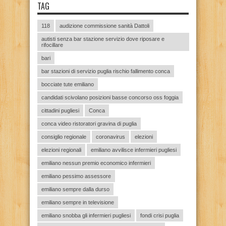
TAG
118
audizione commissione sanità Dattoli
autisti senza bar stazione servizio dove riposare e
rifocillare
bari
bar stazioni di servizio puglia rischio fallimento conca
bocciate tute emiliano
candidati scivolano posizioni basse concorso oss foggia
cittadini pugliesi
Conca
conca video ristoratori gravina di puglia
consiglio regionale
coronavirus
elezioni
elezioni regionali
emiliano avvilisce infermieri pugliesi
emiliano nessun premio economico infermieri
emiliano pessimo assessore
emiliano sempre dalla durso
emiliano sempre in televisione
emiliano snobba gli infermieri pugliesi
fondi crisi puglia