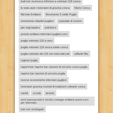
inail non riconosce infortuni a volontari 118 conca
lo stato aiuti i ristoratori di gravina conca
Mario Conca
Michele Emiliano
Movimento 5 stelle Puglia
movimento cittadini pugliesi
ospedale di venere
pier luigi lopalco
policlinico
premio emiliano infermieri pugliesi zero
puglia volontari 118 a nero
puglia volontari 118 senza tutele conca
puglia volontari del 118 non internalizzati
raffaele fitto
regione puglia
riaperti bar riaprire bar stazioni di servizio conca puglia
riaprire bar stazioni di servizio puglia
risorse economiche infermieri pugliesi
ristoratori gravina custodi di tradizioni culinarie conca
sanità
scuola
taranto
turni massacranti e rischio contagio emiliano premi zero
per infermieri
tute non omologate