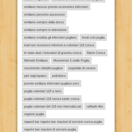
emiliano nessun premio economico infermieri
emiliano pessimo assessore
emiliano sempre dalla durso
emiliano sempre in televisione
emiliano snobba gli infermieri pugliesi
fondi crisi puglia
inail non riconosce infortuni a volontari 118 conca
lo stato aiuti i ristoratori di gravina conca
Mario Conca
Michele Emiliano
Movimento 5 stelle Puglia
movimento cittadini pugliesi
ospedale di venere
pier luigi lopalco
policlinico
premio emiliano infermieri pugliesi zero
puglia volontari 118 a nero
puglia volontari 118 senza tutele conca
puglia volontari del 118 non internalizzati
raffaele fitto
regione puglia
riaperti bar riaprire bar stazioni di servizio conca puglia
riaprire bar stazioni di servizio puglia