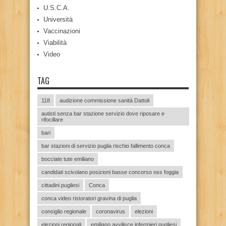
U.S.C.A.
Università
Vaccinazioni
Viabilità
Video
TAG
118
audizione commissione sanità Dattoli
autisti senza bar stazione servizio dove riposare e
rifocillare
bari
bar stazioni di servizio puglia rischio fallimento conca
bocciate tute emiliano
candidati scivolano posizioni basse concorso oss foggia
cittadini pugliesi
Conca
conca video ristoratori gravina di puglia
consiglio regionale
coronavirus
elezioni
elezioni regionali
emiliano avvilisce infermieri pugliesi