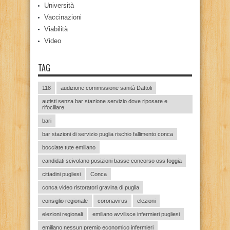
Università
Vaccinazioni
Viabilità
Video
TAG
118
audizione commissione sanità Dattoli
autisti senza bar stazione servizio dove riposare e
rifocillare
bari
bar stazioni di servizio puglia rischio fallimento conca
bocciate tute emiliano
candidati scivolano posizioni basse concorso oss foggia
cittadini pugliesi
Conca
conca video ristoratori gravina di puglia
consiglio regionale
coronavirus
elezioni
elezioni regionali
emiliano avvilisce infermieri pugliesi
emiliano nessun premio economico infermieri