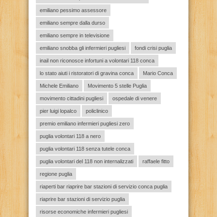
emiliano pessimo assessore
emiliano sempre dalla durso
emiliano sempre in televisione
emiliano snobba gli infermieri pugliesi
fondi crisi puglia
inail non riconosce infortuni a volontari 118 conca
lo stato aiuti i ristoratori di gravina conca
Mario Conca
Michele Emiliano
Movimento 5 stelle Puglia
movimento cittadini pugliesi
ospedale di venere
pier luigi lopalco
policlinico
premio emiliano infermieri pugliesi zero
puglia volontari 118 a nero
puglia volontari 118 senza tutele conca
puglia volontari del 118 non internalizzati
raffaele fitto
regione puglia
riaperti bar riaprire bar stazioni di servizio conca puglia
riaprire bar stazioni di servizio puglia
risorse economiche infermieri pugliesi