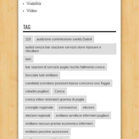
Viabilità
Video
TAG
118
audizione commissione sanità Dattoli
autisti senza bar stazione servizio dove riposare e
rifocillare
bari
bar stazioni di servizio puglia rischio fallimento conca
bocciate tute emiliano
candidati scivolano posizioni basse concorso oss foggia
cittadini pugliesi
Conca
conca video ristoratori gravina di puglia
consiglio regionale
coronavirus
elezioni
elezioni regionali
emiliano avvilisce infermieri pugliesi
emiliano nessun premio economico infermieri
emiliano pessimo assessore