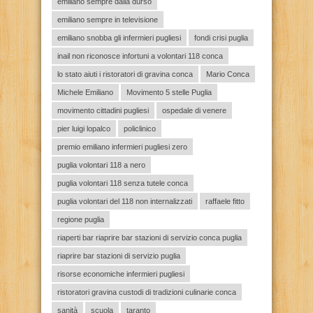
emiliano sempre dalla durso
emiliano sempre in televisione
emiliano snobba gli infermieri pugliesi
fondi crisi puglia
inail non riconosce infortuni a volontari 118 conca
lo stato aiuti i ristoratori di gravina conca
Mario Conca
Michele Emiliano
Movimento 5 stelle Puglia
movimento cittadini pugliesi
ospedale di venere
pier luigi lopalco
policlinico
premio emiliano infermieri pugliesi zero
puglia volontari 118 a nero
puglia volontari 118 senza tutele conca
puglia volontari del 118 non internalizzati
raffaele fitto
regione puglia
riaperti bar riaprire bar stazioni di servizio conca puglia
riaprire bar stazioni di servizio puglia
risorse economiche infermieri pugliesi
ristoratori gravina custodi di tradizioni culinarie conca
sanità
scuola
taranto