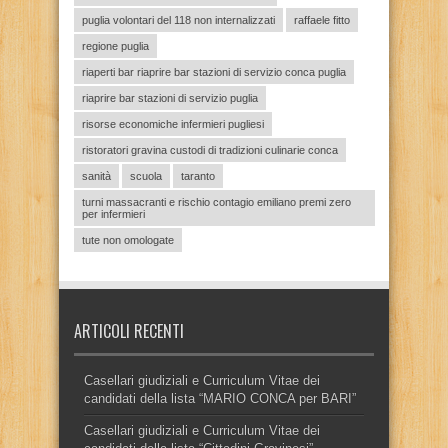
puglia volontari del 118 non internalizzati
raffaele fitto
regione puglia
riaperti bar riaprire bar stazioni di servizio conca puglia
riaprire bar stazioni di servizio puglia
risorse economiche infermieri pugliesi
ristoratori gravina custodi di tradizioni culinarie conca
sanità
scuola
taranto
turni massacranti e rischio contagio emiliano premi zero
per infermieri
tute non omologate
ARTICOLI RECENTI
Casellari giudiziali e Curriculum Vitae dei
candidati della lista “MARIO CONCA per BARI”
Casellari giudiziali e Curriculum Vitae dei