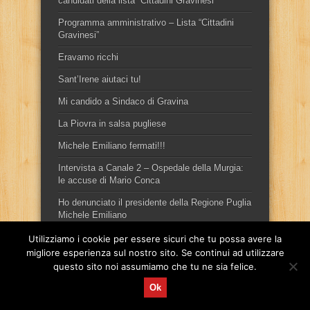
candidati della lista “Cittadini Gravinesi”
Programma amministrativo – Lista “Cittadini
Gravinesi”
Eravamo ricchi
Sant’Irene aiutaci tu!
Mi candido a Sindaco di Gravina
La Piovra in salsa pugliese
Michele Emiliano fermati!!!
Intervista a Canale 2 – Ospedale della Murgia:
le accuse di Mario Conca
Ho denunciato il presidente della Regione Puglia
Michele Emiliano
Utilizziamo i cookie per essere sicuri che tu possa avere la
migliore esperienza sul nostro sito. Se continui ad utilizzare
questo sito noi assumiamo che tu ne sia felice.
Ok
Sito ufficiale del candidato sindaco, per la città di Gravina in
Puglia, Mario Conca.