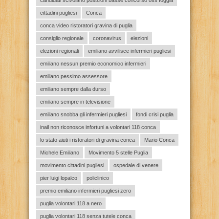
cittadini pugliesi
Conca
conca video ristoratori gravina di puglia
consiglio regionale
coronavirus
elezioni
elezioni regionali
emiliano avvilisce infermieri pugliesi
emiliano nessun premio economico infermieri
emiliano pessimo assessore
emiliano sempre dalla durso
emiliano sempre in televisione
emiliano snobba gli infermieri pugliesi
fondi crisi puglia
inail non riconosce infortuni a volontari 118 conca
lo stato aiuti i ristoratori di gravina conca
Mario Conca
Michele Emiliano
Movimento 5 stelle Puglia
movimento cittadini pugliesi
ospedale di venere
pier luigi lopalco
policlinico
premio emiliano infermieri pugliesi zero
puglia volontari 118 a nero
puglia volontari 118 senza tutele conca