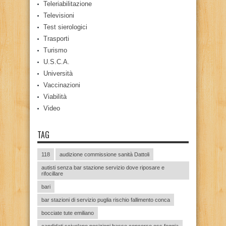
Teleriabilitazione
Televisioni
Test sierologici
Trasporti
Turismo
U.S.C.A.
Università
Vaccinazioni
Viabilità
Video
TAG
118
audizione commissione sanità Dattoli
autisti senza bar stazione servizio dove riposare e
rifocillare
bari
bar stazioni di servizio puglia rischio fallimento conca
bocciate tute emiliano
candidati scivolano posizioni basse concorso oss foggia