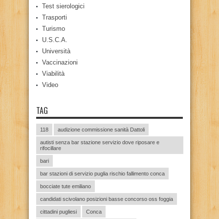
Test sierologici
Trasporti
Turismo
U.S.C.A.
Università
Vaccinazioni
Viabilità
Video
TAG
118
audizione commissione sanità Dattoli
autisti senza bar stazione servizio dove riposare e
rifocillare
bari
bar stazioni di servizio puglia rischio fallimento conca
bocciate tute emiliano
candidati scivolano posizioni basse concorso oss foggia
cittadini pugliesi
Conca