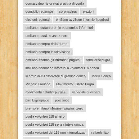
conca video ristoratori gravina di puglia
consiglio regionale
coronavirus
elezioni
elezioni regionali
emiliano avvilisce infermieri pugliesi
emiliano nessun premio economico infermieri
emiliano pessimo assessore
emiliano sempre dalla durso
emiliano sempre in televisione
emiliano snobba gli infermieri pugliesi
fondi crisi puglia
inail non riconosce infortuni a volontari 118 conca
lo stato aiuti i ristoratori di gravina conca
Mario Conca
Michele Emiliano
Movimento 5 stelle Puglia
movimento cittadini pugliesi
ospedale di venere
pier luigi lopalco
policlinico
premio emiliano infermieri pugliesi zero
puglia volontari 118 a nero
puglia volontari 118 senza tutele conca
puglia volontari del 118 non internalizzati
raffaele fitto