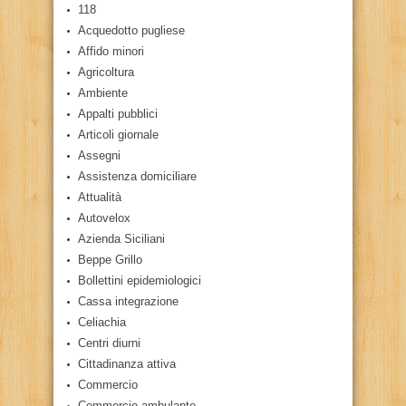
118
Acquedotto pugliese
Affido minori
Agricoltura
Ambiente
Appalti pubblici
Articoli giornale
Assegni
Assistenza domiciliare
Attualità
Autovelox
Azienda Siciliani
Beppe Grillo
Bollettini epidemiologici
Cassa integrazione
Celiachia
Centri diurni
Cittadinanza attiva
Commercio
Commercio ambulante