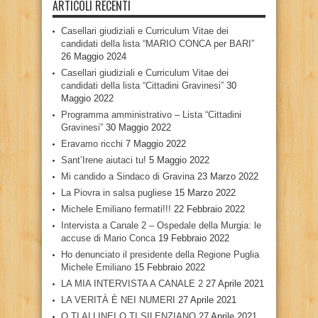
ARTICOLI RECENTI
Casellari giudiziali e Curriculum Vitae dei
candidati della lista “MARIO CONCA per BARI”
26 Maggio 2024
Casellari giudiziali e Curriculum Vitae dei
candidati della lista “Cittadini Gravinesi”
30
Maggio 2022
Programma amministrativo – Lista “Cittadini
Gravinesi”
30 Maggio 2022
Eravamo ricchi
7 Maggio 2022
Sant’Irene aiutaci tu!
5 Maggio 2022
Mi candido a Sindaco di Gravina
23 Marzo 2022
La Piovra in salsa pugliese
15 Marzo 2022
Michele Emiliano fermati!!!
22 Febbraio 2022
Intervista a Canale 2 – Ospedale della Murgia: le
accuse di Mario Conca
19 Febbraio 2022
Ho denunciato il presidente della Regione Puglia
Michele Emiliano
15 Febbraio 2022
LA MIA INTERVISTA A CANALE 2
27 Aprile 2021
LA VERITÀ È NEI NUMERI
27 Aprile 2021
O TI ALLINEI O TI SILENZIANO
27 Aprile 2021