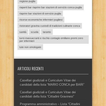
regione puglia
riaperti bar riaprire bar stazioni di servizio conca puglia
riaprire bar stazioni di servizio puglia
risorse economiche infermieri pugliesi
ristoratori gravina custodi di tradizioni culinarie conca
sanità
scuola
taranto
turni massacranti e rischio contagio emiliano premi zero
per infermieri
tute non omologate
ARTICOLI RECENTI
Casellari giudiziali e Curriculum Vitae dei
candidati della lista “MARIO CONCA per BARI”
Casellari giudiziali e Curriculum Vitae dei
candidati della lista “Cittadini Gravinesi”
Programma amministrativo – Lista “Cittadini