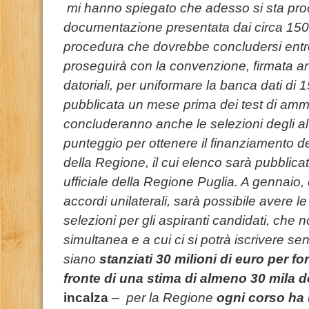
mi hanno spiegato che adesso si sta proc
documentazione presentata dai circa 150 e
procedura che dovrebbe concludersi ent
proseguirà con la convenzione, firmata a
datoriali, per uniformare la banca dati d
pubblicata un mese prima dei test di amm
concluderanno anche le selezioni degli alt
punteggio per ottenere il finanziamento de
della Regione, il cui elenco sarà pubblicat
ufficiale della Regione Puglia. A gennaio, 
accordi unilaterali, sarà possibile avere le
selezioni per gli aspiranti candidati, che 
simultanea e a cui ci si potrà iscrivere se
siano
stanziati 30 milioni di euro per f
fronte di una stima di almeno 30 mila
incalza
– per la Regione
ogni corso ha