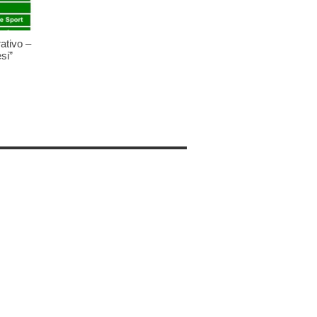
ativo –
si”