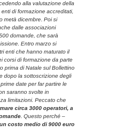
edendo alla valutazione della
nti di formazione accreditati,
ro metà dicembre
.
Poi si
nche dalle associazioni
i 1500 domande, che sarà
issione. Entro marzo si
ri enti che hanno maturato il
i corsi di formazione da parte
o prima di Natale sul Bollettino
e dopo la sottoscrizione degli
 prime date per far partire le
non saranno svolte in
nza limitazioni. Peccato che
ormare circa 3000 operatori, a
 domande
. Questo perché –
 un costo medio di 9000 euro