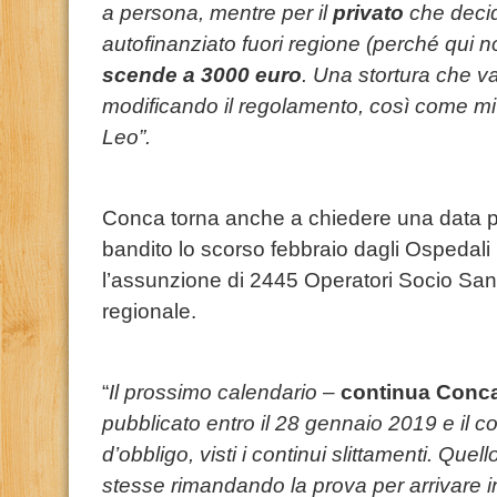
a persona, mentre per il
privato
che decid
autofinanziato fuori regione (perché qui non
scende a 3000 euro
. Una stortura che va
modificando il regolamento, così come m
Leo”.
Conca torna anche a chiedere una data p
bandito lo scorso febbraio dagli Ospedali 
l’assunzione di 2445 Operatori Socio Sanitar
regionale.
“
Il prossimo calendario
–
continua Conc
pubblicato entro il 28 gennaio 2019 e il 
d’obbligo, visti i continui slittamenti. Qu
stesse rimandando la prova per arrivare in