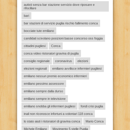
autisti senza bar stazione servizio dove riposare e
rifocillare
bari
bar stazioni di servizio puglia rischio fallimento conca
bocciate tute emiliano
candidati scivolano posizioni basse concorso oss foggia
cittadini pugliesi
Conca
conca video ristoratori gravina di puglia
consiglio regionale
coronavirus
elezioni
elezioni regionali
emiliano avvilisce infermieri pugliesi
emiliano nessun premio economico infermieri
emiliano pessimo assessore
emiliano sempre dalla durso
emiliano sempre in televisione
emiliano snobba gli infermieri pugliesi
fondi crisi puglia
inail non riconosce infortuni a volontari 118 conca
lo stato aiuti i ristoratori di gravina conca
Mario Conca
Michele Emiliano
Movimento 5 stelle Puglia