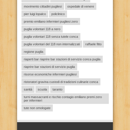
movimento cittadini pugliesi
ospedale di venere
pier luigi lopalco
policlinico
premio emiliano infermieri pugliesi zero
puglia volontari 118 a nero
puglia volontari 118 senza tutele conca
puglia volontari del 118 non internalizzati
raffaele fitto
regione puglia
riaperti bar riaprire bar stazioni di servizio conca puglia
riaprire bar stazioni di servizio puglia
risorse economiche infermieri pugliesi
ristoratori gravina custodi di tradizioni culinarie conca
sanità
scuola
taranto
turni massacranti e rischio contagio emiliano premi zero
per infermieri
tute non omologate