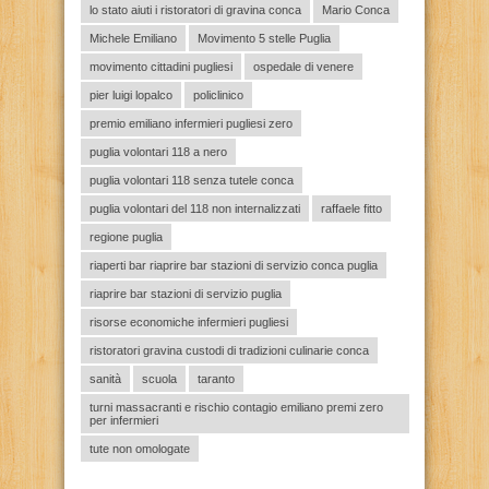
lo stato aiuti i ristoratori di gravina conca
Mario Conca
Michele Emiliano
Movimento 5 stelle Puglia
movimento cittadini pugliesi
ospedale di venere
pier luigi lopalco
policlinico
premio emiliano infermieri pugliesi zero
puglia volontari 118 a nero
puglia volontari 118 senza tutele conca
puglia volontari del 118 non internalizzati
raffaele fitto
regione puglia
riaperti bar riaprire bar stazioni di servizio conca puglia
riaprire bar stazioni di servizio puglia
risorse economiche infermieri pugliesi
ristoratori gravina custodi di tradizioni culinarie conca
sanità
scuola
taranto
turni massacranti e rischio contagio emiliano premi zero
per infermieri
tute non omologate