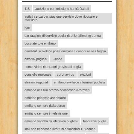
118
audizione commissione sanità Dattoli
autisti senza bar stazione servizio dove riposare e
rifocillare
bari
bar stazioni di servizio puglia rischio fallimento conca
bocciate tute emiliano
candidati scivolano posizioni basse concorso oss foggia
cittadini pugliesi
Conca
conca video ristoratori gravina di puglia
consiglio regionale
coronavirus
elezioni
elezioni regionali
emiliano avvilisce infermieri pugliesi
emiliano nessun premio economico infermieri
emiliano pessimo assessore
emiliano sempre dalla durso
emiliano sempre in televisione
emiliano snobba gli infermieri pugliesi
fondi crisi puglia
inail non riconosce infortuni a volontari 118 conca