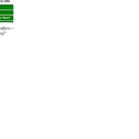
ativo –
si”