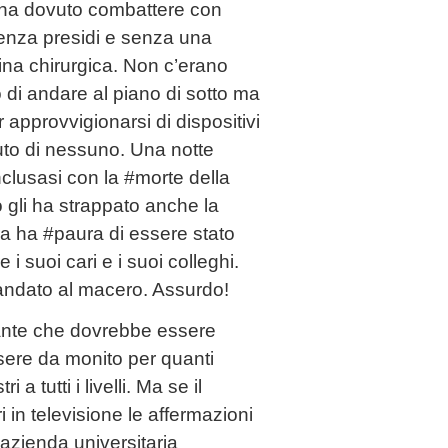
 ha dovuto combattere con
enza presidi e senza una
na chirurgica. Non c’erano
o di andare al piano di sotto ma
 approvvigionarsi di dispositivi
iuto di nessuno. Una notte
onclusasi con la #morte della
o gli ha strappato anche la
a ha #paura di essere stato
 i suoi cari e i suoi colleghi.
andato al macero. Assurdo!
iante che dovrebbe essere
ssere da monito per quanti
a tutti i livelli. Ma se il
i in televisione le affermazioni
’azienda universitaria