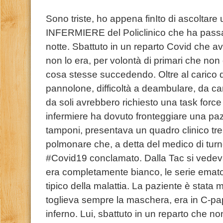
Sono triste, ho appena finIto di ascoltare 
INFERMIERE del Policlinico che ha passat
notte. Sbattuto in un reparto Covid che 
non lo era, per volontà di primari che no
cosa stesse succedendo. Oltre al carico di 
pannolone, difficoltà a deambulare, da ca
da soli avrebbero richiesto una task force
infermiere ha dovuto fronteggiare una paz
tamponi, presentava un quadro clinico tr
polmonare che, a detta del medico di turn
#Covid19 conclamato. Dalla Tac si vedev
era completamente bianco, le serie ematol
tipico della malattia. La paziente è stata 
toglieva sempre la maschera, era in C-pa
inferno. Lui, sbattuto in un reparto che