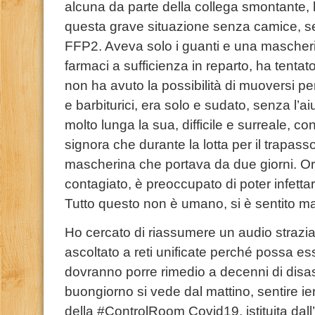
alcuna da parte della collega smontante,
questa grave situazione senza camice, s
FFP2. Aveva solo i guanti e una mascheri
farmaci a sufficienza in reparto, ha tentat
non ha avuto la possibilità di muoversi per
e barbiturici, era solo e sudato, senza l’a
molto lunga la sua, difficile e surreale, c
signora che durante la lotta per il trapass
mascherina che portava da due giorni. Or
contagiato, è preoccupato di poter infettare
Tutto questo non è umano, si è sentito m
Ho cercato di riassumere un audio straz
ascoltato a reti unificate perché possa e
dovranno porre rimedio a decenni di disastri 
buongiorno si vede dal mattino, sentire ier
della #ControlRoom Covid19, istituita dall