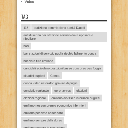
Video
TAG
118
audizione commissione sanità Dattoli
autisti senza bar stazione servizio dove riposare e
rifocillare
bari
bar stazioni di servizio puglia rischio fallimento conca
bocciate tute emiliano
candidati scivolano posizioni basse concorso oss foggia
cittadini pugliesi
Conca
conca video ristoratori gravina di puglia
consiglio regionale
coronavirus
elezioni
elezioni regionali
emiliano avvilisce infermieri pugliesi
emiliano nessun premio economico infermieri
emiliano pessimo assessore
emiliano sempre dalla durso
emiliano sempre in televisione