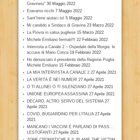
Gravinesi”
30 Maggio 2022
Eravamo ricchi
7 Maggio 2022
Sant’Irene aiutaci tu!
5 Maggio 2022
Mi candido a Sindaco di Gravina
23 Marzo 2022
La Piovra in salsa pugliese
15 Marzo 2022
Michele Emiliano fermati!!!
22 Febbraio 2022
Intervista a Canale 2 – Ospedale della Murgia: le
accuse di Mario Conca
19 Febbraio 2022
Ho denunciato il presidente della Regione Puglia
Michele Emiliano
15 Febbraio 2022
LA MIA INTERVISTA A CANALE 2
27 Aprile 2021
LA VERITÀ È NEI NUMERI
27 Aprile 2021
O TI ALLINEI O TI SILENZIANO
27 Aprile 2021
UNIONE EUROPEA ASSASSINA
27 Aprile 2021
DECARO, ALTRO SERVO DEL SISTEMA
27
Aprile 2021
COVID, BUGIARDINO PER L’ITALIA
27 Aprile
2021
MANCANO I VACCINI E PARLANO DI PASS…
LESTOFANTI
27 Aprile 2021
ZONE CROMATICHE E IL BLAME THE VICTIM