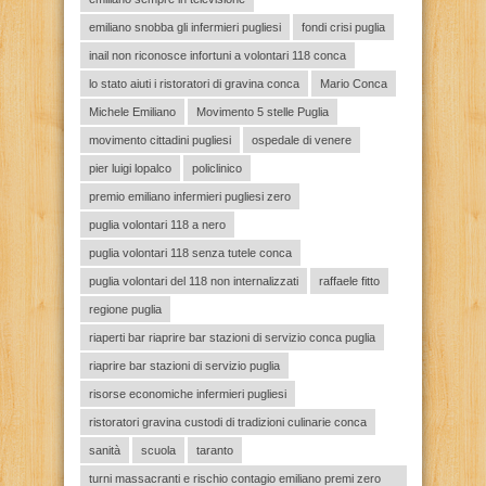
emiliano snobba gli infermieri pugliesi
fondi crisi puglia
inail non riconosce infortuni a volontari 118 conca
lo stato aiuti i ristoratori di gravina conca
Mario Conca
Michele Emiliano
Movimento 5 stelle Puglia
movimento cittadini pugliesi
ospedale di venere
pier luigi lopalco
policlinico
premio emiliano infermieri pugliesi zero
puglia volontari 118 a nero
puglia volontari 118 senza tutele conca
puglia volontari del 118 non internalizzati
raffaele fitto
regione puglia
riaperti bar riaprire bar stazioni di servizio conca puglia
riaprire bar stazioni di servizio puglia
risorse economiche infermieri pugliesi
ristoratori gravina custodi di tradizioni culinarie conca
sanità
scuola
taranto
turni massacranti e rischio contagio emiliano premi zero