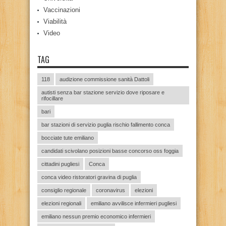
Vaccinazioni
Viabilità
Video
TAG
118
audizione commissione sanità Dattoli
autisti senza bar stazione servizio dove riposare e
rifocillare
bari
bar stazioni di servizio puglia rischio fallimento conca
bocciate tute emiliano
candidati scivolano posizioni basse concorso oss foggia
cittadini pugliesi
Conca
conca video ristoratori gravina di puglia
consiglio regionale
coronavirus
elezioni
elezioni regionali
emiliano avvilisce infermieri pugliesi
emiliano nessun premio economico infermieri