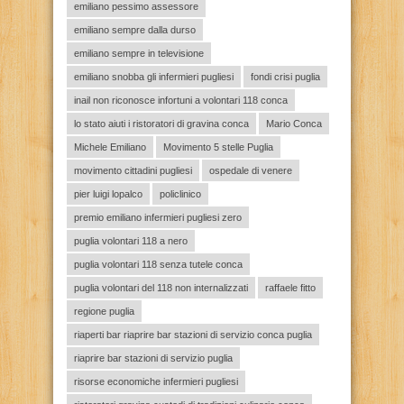
emiliano pessimo assessore
emiliano sempre dalla durso
emiliano sempre in televisione
emiliano snobba gli infermieri pugliesi
fondi crisi puglia
inail non riconosce infortuni a volontari 118 conca
lo stato aiuti i ristoratori di gravina conca
Mario Conca
Michele Emiliano
Movimento 5 stelle Puglia
movimento cittadini pugliesi
ospedale di venere
pier luigi lopalco
policlinico
premio emiliano infermieri pugliesi zero
puglia volontari 118 a nero
puglia volontari 118 senza tutele conca
puglia volontari del 118 non internalizzati
raffaele fitto
regione puglia
riaperti bar riaprire bar stazioni di servizio conca puglia
riaprire bar stazioni di servizio puglia
risorse economiche infermieri pugliesi