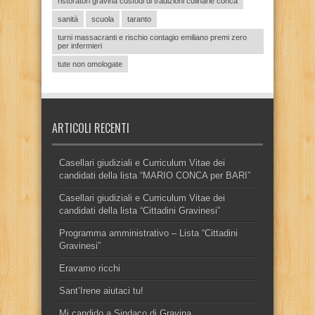
ristoratori gravina custodi di tradizioni culinarie conca
sanità
scuola
taranto
turni massacranti e rischio contagio emiliano premi zero
per infermieri
tute non omologate
ARTICOLI RECENTI
Casellari giudiziali e Curriculum Vitae dei
candidati della lista “MARIO CONCA per BARI”
Casellari giudiziali e Curriculum Vitae dei
candidati della lista “Cittadini Gravinesi”
Programma amministrativo – Lista “Cittadini
Gravinesi”
Eravamo ricchi
Sant’Irene aiutaci tu!
Mi candido a Sindaco di Gravina