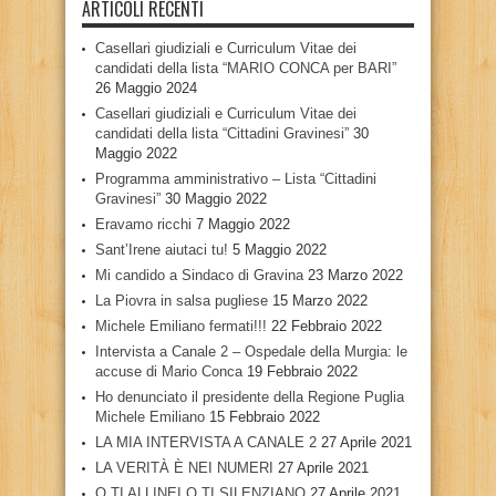
ARTICOLI RECENTI
Casellari giudiziali e Curriculum Vitae dei
candidati della lista “MARIO CONCA per BARI”
26 Maggio 2024
Casellari giudiziali e Curriculum Vitae dei
candidati della lista “Cittadini Gravinesi”
30
Maggio 2022
Programma amministrativo – Lista “Cittadini
Gravinesi”
30 Maggio 2022
Eravamo ricchi
7 Maggio 2022
Sant’Irene aiutaci tu!
5 Maggio 2022
Mi candido a Sindaco di Gravina
23 Marzo 2022
La Piovra in salsa pugliese
15 Marzo 2022
Michele Emiliano fermati!!!
22 Febbraio 2022
Intervista a Canale 2 – Ospedale della Murgia: le
accuse di Mario Conca
19 Febbraio 2022
Ho denunciato il presidente della Regione Puglia
Michele Emiliano
15 Febbraio 2022
LA MIA INTERVISTA A CANALE 2
27 Aprile 2021
LA VERITÀ È NEI NUMERI
27 Aprile 2021
O TI ALLINEI O TI SILENZIANO
27 Aprile 2021