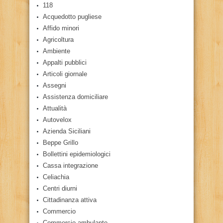
118
Acquedotto pugliese
Affido minori
Agricoltura
Ambiente
Appalti pubblici
Articoli giornale
Assegni
Assistenza domiciliare
Attualità
Autovelox
Azienda Siciliani
Beppe Grillo
Bollettini epidemiologici
Cassa integrazione
Celiachia
Centri diurni
Cittadinanza attiva
Commercio
Commercio ambulante