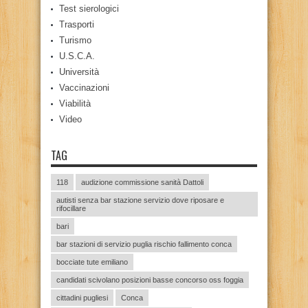
Test sierologici
Trasporti
Turismo
U.S.C.A.
Università
Vaccinazioni
Viabilità
Video
TAG
118
audizione commissione sanità Dattoli
autisti senza bar stazione servizio dove riposare e
rifocillare
bari
bar stazioni di servizio puglia rischio fallimento conca
bocciate tute emiliano
candidati scivolano posizioni basse concorso oss foggia
cittadini pugliesi
Conca