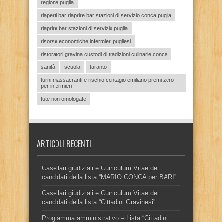
regione puglia
riaperti bar riaprire bar stazioni di servizio conca puglia
riaprire bar stazioni di servizio puglia
risorse economiche infermieri pugliesi
ristoratori gravina custodi di tradizioni culinarie conca
sanità
scuola
taranto
turni massacranti e rischio contagio emiliano premi zero
per infermieri
tute non omologate
ARTICOLI RECENTI
Casellari giudiziali e Curriculum Vitae dei
candidati della lista “MARIO CONCA per BARI”
Casellari giudiziali e Curriculum Vitae dei
candidati della lista “Cittadini Gravinesi”
Programma amministrativo – Lista “Cittadini