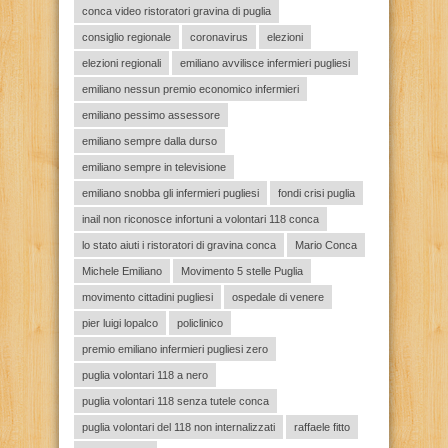
conca video ristoratori gravina di puglia
consiglio regionale
coronavirus
elezioni
elezioni regionali
emiliano avvilisce infermieri pugliesi
emiliano nessun premio economico infermieri
emiliano pessimo assessore
emiliano sempre dalla durso
emiliano sempre in televisione
emiliano snobba gli infermieri pugliesi
fondi crisi puglia
inail non riconosce infortuni a volontari 118 conca
lo stato aiuti i ristoratori di gravina conca
Mario Conca
Michele Emiliano
Movimento 5 stelle Puglia
movimento cittadini pugliesi
ospedale di venere
pier luigi lopalco
policlinico
premio emiliano infermieri pugliesi zero
puglia volontari 118 a nero
puglia volontari 118 senza tutele conca
puglia volontari del 118 non internalizzati
raffaele fitto