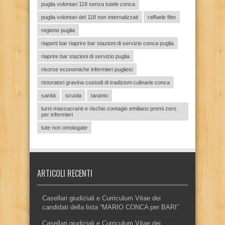
puglia volontari 118 senza tutele conca
puglia volontari del 118 non internalizzati
raffaele fitto
regione puglia
riaperti bar riaprire bar stazioni di servizio conca puglia
riaprire bar stazioni di servizio puglia
risorse economiche infermieri pugliesi
ristoratori gravina custodi di tradizioni culinarie conca
sanità
scuola
taranto
turni massacranti e rischio contagio emiliano premi zero
per infermieri
tute non omologate
ARTICOLI RECENTI
Casellari giudiziali e Curriculum Vitae dei
candidati della lista “MARIO CONCA per BARI”
Casellari giudiziali e Curriculum Vitae dei