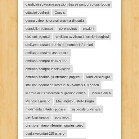
candidati scivolano posizioni basse concorso oss foggia
cittadini pugliesi
Conca
conca video ristoratori gravina di puglia
consiglio regionale
coronavirus
elezioni
elezioni regionali
emiliano avvilisce infermieri pugliesi
emiliano nessun premio economico infermieri
emiliano pessimo assessore
emiliano sempre dalla durso
emiliano sempre in televisione
emiliano snobba gli infermieri pugliesi
fondi crisi puglia
inail non riconosce infortuni a volontari 118 conca
lo stato aiuti i ristoratori di gravina conca
Mario Conca
Michele Emiliano
Movimento 5 stelle Puglia
movimento cittadini pugliesi
ospedale di venere
pier luigi lopalco
policlinico
premio emiliano infermieri pugliesi zero
puglia volontari 118 a nero