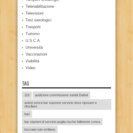
Teleriabilitazione
Televisioni
Test sierologici
Trasporti
Turismo
U.S.C.A.
Università
Vaccinazioni
Viabilità
Video
TAG
118
audizione commissione sanità Dattoli
autisti senza bar stazione servizio dove riposare e
rifocillare
bari
bar stazioni di servizio puglia rischio fallimento conca
bocciate tute emiliano