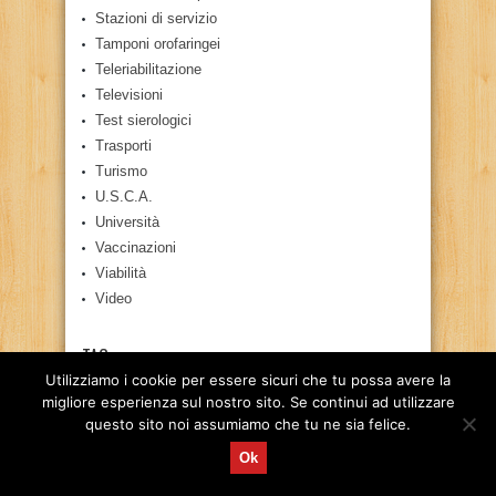
Stazioni di servizio
Tamponi orofaringei
Teleriabilitazione
Televisioni
Test sierologici
Trasporti
Turismo
U.S.C.A.
Università
Vaccinazioni
Viabilità
Video
TAG
Utilizziamo i cookie per essere sicuri che tu possa avere la
118
audizione commissione sanità Dattoli
migliore esperienza sul nostro sito. Se continui ad utilizzare
questo sito noi assumiamo che tu ne sia felice.
autisti senza bar stazione servizio dove riposare e
rifocillare
Ok
bari