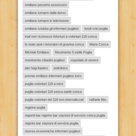
emiliano pessimo assessore
emiliano sempre dalla durso
emiliano sempre in televisione
emiliano snobba gli infermieri pugliesi
fondi crisi puglia
inail non riconosce infortuni a volontari 118 conca
lo stato aiuti i ristoratori di gravina conca
Mario Conca
Michele Emiliano
Movimento 5 stelle Puglia
movimento cittadini pugliesi
ospedale di venere
pier luigi lopalco
policlinico
premio emiliano infermieri pugliesi zero
puglia volontari 118 a nero
puglia volontari 118 senza tutele conca
puglia volontari del 118 non internalizzati
raffaele fitto
regione puglia
riaperti bar riaprire bar stazioni di servizio conca puglia
riaprire bar stazioni di servizio puglia
risorse economiche infermieri pugliesi