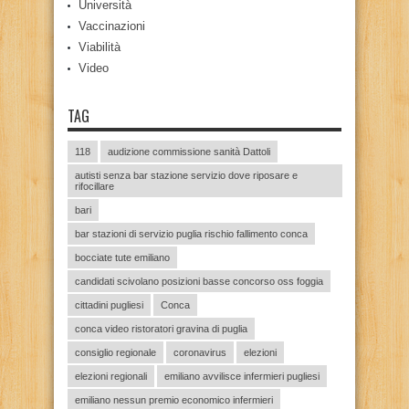
Università
Vaccinazioni
Viabilità
Video
TAG
118
audizione commissione sanità Dattoli
autisti senza bar stazione servizio dove riposare e
rifocillare
bari
bar stazioni di servizio puglia rischio fallimento conca
bocciate tute emiliano
candidati scivolano posizioni basse concorso oss foggia
cittadini pugliesi
Conca
conca video ristoratori gravina di puglia
consiglio regionale
coronavirus
elezioni
elezioni regionali
emiliano avvilisce infermieri pugliesi
emiliano nessun premio economico infermieri