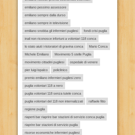
emiliano pessimo assessore
emiliano sempre dalla durso
emiliano sempre in televisione
emiliano snobba gli infermieri pugliesi
fondi crisi puglia
inail non riconosce infortuni a volontari 118 conca
lo stato aiuti i ristoratori di gravina conca
Mario Conca
Michele Emiliano
Movimento 5 stelle Puglia
movimento cittadini pugliesi
ospedale di venere
pier luigi lopalco
policlinico
premio emiliano infermieri pugliesi zero
puglia volontari 118 a nero
puglia volontari 118 senza tutele conca
puglia volontari del 118 non internalizzati
raffaele fitto
regione puglia
riaperti bar riaprire bar stazioni di servizio conca puglia
riaprire bar stazioni di servizio puglia
risorse economiche infermieri pugliesi