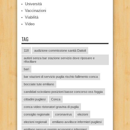
Università
Vaccinazioni
Viabilità
Video
TAG
118
audizione commissione sanità Dattoli
autisti senza bar stazione servizio dove riposare e
rifocillare
bari
bar stazioni di servizio puglia rischio fallimento conca
bocciate tute emiliano
candidati scivolano posizioni basse concorso oss foggia
cittadini pugliesi
Conca
conca video ristoratori gravina di puglia
consiglio regionale
coronavirus
elezioni
elezioni regionali
emiliano avvilisce infermieri pugliesi
emiliano nessun premio economico infermieri