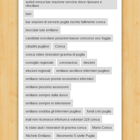
autisti senza bar stazione servizio dove riposare e
rifocillare
bari
bar stazioni di servizio puglia rischio fallimento conca
bocciate tute emiliano
candidati scivolano posizioni basse concorso oss foggia
cittadini pugliesi
Conca
conca video ristoratori gravina di puglia
consiglio regionale
coronavirus
elezioni
elezioni regionali
emiliano avvilisce infermieri pugliesi
emiliano nessun premio economico infermieri
emiliano pessimo assessore
emiliano sempre dalla durso
emiliano sempre in televisione
emiliano snobba gli infermieri pugliesi
fondi crisi puglia
inail non riconosce infortuni a volontari 118 conca
lo stato aiuti i ristoratori di gravina conca
Mario Conca
Michele Emiliano
Movimento 5 stelle Puglia