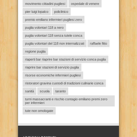
movimento cittadini pugliesi
ospedale di venere
pier luigi lopalco
policlinico
premio emiliano infermieri pugliesi zero
puglia volontari 118 a nero
puglia volontari 118 senza tutele conca
puglia volontari del 118 non internalizzati
raffaele fitto
regione puglia
riaperti bar riaprire bar stazioni di servizio conca puglia
riaprire bar stazioni di servizio puglia
risorse economiche infermieri pugliesi
ristoratori gravina custodi di tradizioni culinarie conca
sanità
scuola
taranto
turni massacranti e rischio contagio emiliano premi zero
per infermieri
tute non omologate