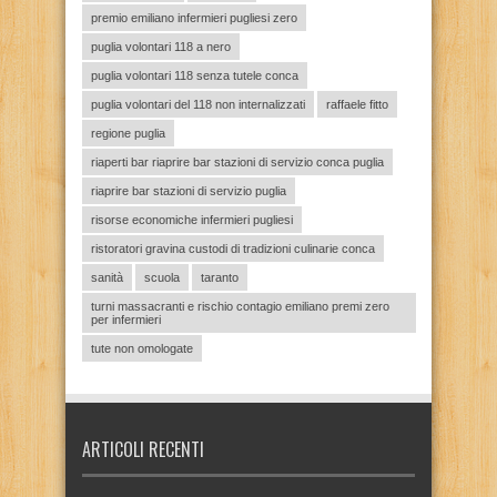
premio emiliano infermieri pugliesi zero
puglia volontari 118 a nero
puglia volontari 118 senza tutele conca
puglia volontari del 118 non internalizzati
raffaele fitto
regione puglia
riaperti bar riaprire bar stazioni di servizio conca puglia
riaprire bar stazioni di servizio puglia
risorse economiche infermieri pugliesi
ristoratori gravina custodi di tradizioni culinarie conca
sanità
scuola
taranto
turni massacranti e rischio contagio emiliano premi zero
per infermieri
tute non omologate
ARTICOLI RECENTI