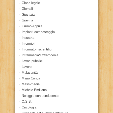
Gioco legale
Giornali
Giustizia
Gravina
Grumo Appula
Impianti compostaggio
Industria
Infermieri
Informatori scientifici
Intramoenia/Extramoenia
Lavori pubblici
Lavoro
Malasanità
Mario Conca
Mass-media
Michele Emiliano
Noleggio con conducente
O.S.S.
Oncologia