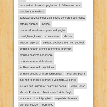
bar stazioni di servizio puglia rischio fallimento conca
bocciate tute emiliano
candidati scivolano posizioni basse concorso oss foggia
cittadini pugliesi
Conca
conca video ristoratori gravina di puglia
consiglio regionale
coronavirus
elezioni
elezioni regionali
emiliano avvilisce infermieri pugliesi
emiliano nessun premio economico infermieri
emiliano pessimo assessore
emiliano sempre dalla durso
emiliano sempre in televisione
emiliano snobba gli infermieri pugliesi
fondi crisi puglia
inail non riconosce infortuni a volontari 118 conca
lo stato aiuti i ristoratori di gravina conca
Mario Conca
Michele Emiliano
Movimento 5 stelle Puglia
movimento cittadini pugliesi
ospedale di venere
pier luigi lopalco
policlinico