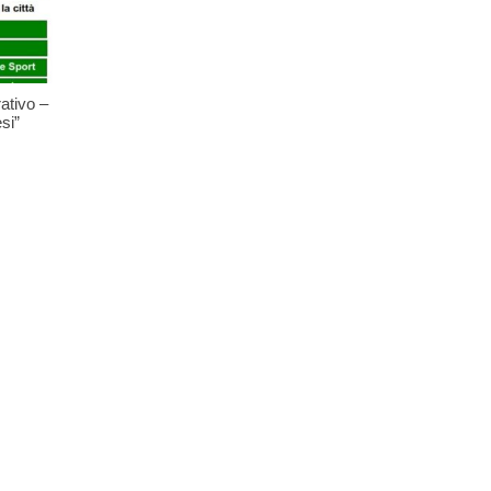
ativo –
si”