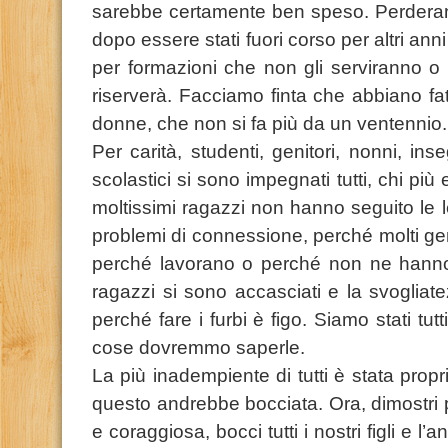
sarebbe certamente ben speso. Perderan
dopo essere stati fuori corso per altri ann
per formazioni che non gli serviranno o p
riserverà. Facciamo finta che abbiano fat
donne, che non si fa più da un ventennio
Per carità, studenti, genitori, nonni, inse
scolastici si sono impegnati tutti, chi p
moltissimi ragazzi non hanno seguito le 
problemi di connessione, perché molti gen
perché lavorano o perché non ne hanno
ragazzi si sono accasciati e la svogliat
perché fare i furbi è figo. Siamo stati tut
cose dovremmo saperle.
La più inadempiente di tutti è stata proprio 
questo andrebbe bocciata. Ora, dimostri 
e coraggiosa, bocci tutti i nostri figli e 