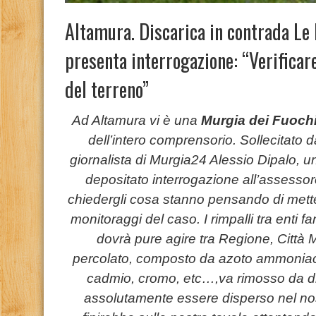
Altamura. Discarica in contrada Le
presenta interrogazione: “Verificar
del terreno”
Ad Altamura vi è una
Murgia dei Fuoch
dell’intero comprensorio. Sollecitato 
giornalista di Murgia24 Alessio Dipalo, u
depositato interrogazione all’assessor
chiedergli cosa stanno pensando di mette
monitoraggi del caso. I rimpalli tra enti 
dovrà pure agire tra Regione, Città 
percolato, composto da azoto ammoniaca
cadmio, cromo, etc…,va rimosso da di
assolutamente essere disperso nel nost