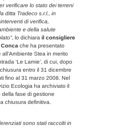
r verificare lo stato dei terreni
a ditta Tradeco s.r.l., in
terventi di verifica,
’ambiente e della salute
lato”
, lo dichiara
il consigliere
o Conca
che ha presentato
e all’Ambiente Stea in merito
ontrada ‘Le Lamie’, di cui, dopo
a chiusura entro il 31 dicembre
ti fino al 31 marzo 2008. Nel
rvizio Ecologia ha archiviato il
 della fase di gestione
a chiusura definitiva.
fferenziati sono stati raccolti in