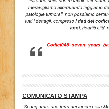
finirebbe sulle nostre tavole attentando
meravigliamo allorquando leggiamo del
patologie tumorali, non possiamo certame
tutti i dettagli, compreso
i dati del codice
anni
, ripartiti città
Codici048_seven_years_ba
COMUNICATO STAMPA
“Scongiurare una terra dei fuochi nella M