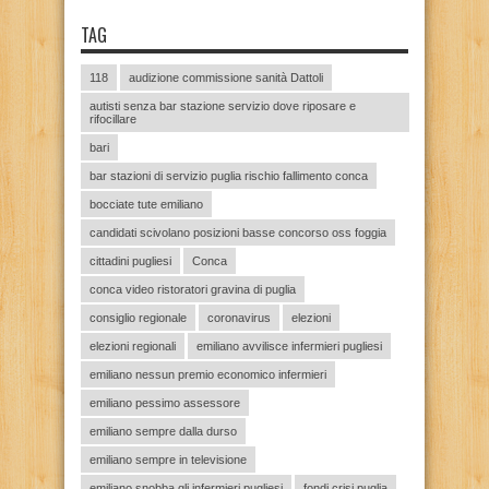
TAG
118
audizione commissione sanità Dattoli
autisti senza bar stazione servizio dove riposare e
rifocillare
bari
bar stazioni di servizio puglia rischio fallimento conca
bocciate tute emiliano
candidati scivolano posizioni basse concorso oss foggia
cittadini pugliesi
Conca
conca video ristoratori gravina di puglia
consiglio regionale
coronavirus
elezioni
elezioni regionali
emiliano avvilisce infermieri pugliesi
emiliano nessun premio economico infermieri
emiliano pessimo assessore
emiliano sempre dalla durso
emiliano sempre in televisione
emiliano snobba gli infermieri pugliesi
fondi crisi puglia