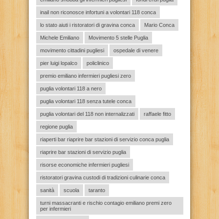
inail non riconosce infortuni a volontari 118 conca
lo stato aiuti i ristoratori di gravina conca
Mario Conca
Michele Emiliano
Movimento 5 stelle Puglia
movimento cittadini pugliesi
ospedale di venere
pier luigi lopalco
policlinico
premio emiliano infermieri pugliesi zero
puglia volontari 118 a nero
puglia volontari 118 senza tutele conca
puglia volontari del 118 non internalizzati
raffaele fitto
regione puglia
riaperti bar riaprire bar stazioni di servizio conca puglia
riaprire bar stazioni di servizio puglia
risorse economiche infermieri pugliesi
ristoratori gravina custodi di tradizioni culinarie conca
sanità
scuola
taranto
turni massacranti e rischio contagio emiliano premi zero
per infermieri