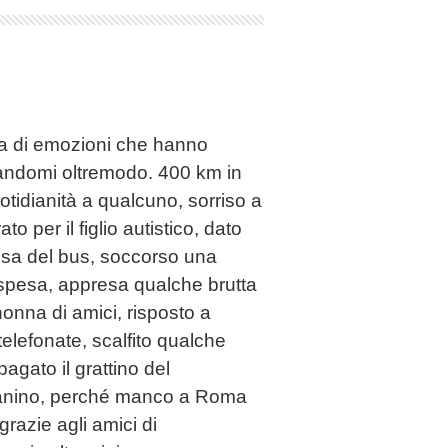
a di emozioni che hanno
ficandomi oltremodo. 400 km in
uotidianità a qualcuno, sorriso a
 per il figlio autistico, dato
esa del bus, soccorso una
spesa, appresa qualche brutta
onna di amici, risposto a
telefonate, scalfito qualche
agato il grattino del
panino, perché manco a Roma
razie agli amici di