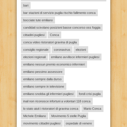
bari
bar stazioni di servizio puglia rischio fallimento conca
bocciate tute emiliano
candidati scivolano posizioni basse concorso oss foggia
cittadini pugliesi
Conca
conca video ristoratori gravina di puglia
consiglio regionale
coronavirus
elezioni
elezioni regionali
emiliano avvilisce infermieri pugliesi
emiliano nessun premio economico infermieri
emiliano pessimo assessore
emiliano sempre dalla durso
emiliano sempre in televisione
emiliano snobba gli infermieri pugliesi
fondi crisi puglia
inail non riconosce infortuni a volontari 118 conca
lo stato aiuti i ristoratori di gravina conca
Mario Conca
Michele Emiliano
Movimento 5 stelle Puglia
movimento cittadini pugliesi
ospedale di venere