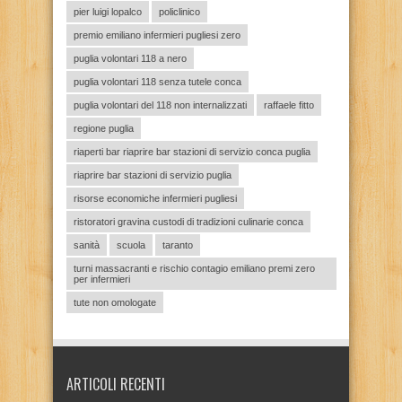
pier luigi lopalco
policlinico
premio emiliano infermieri pugliesi zero
puglia volontari 118 a nero
puglia volontari 118 senza tutele conca
puglia volontari del 118 non internalizzati
raffaele fitto
regione puglia
riaperti bar riaprire bar stazioni di servizio conca puglia
riaprire bar stazioni di servizio puglia
risorse economiche infermieri pugliesi
ristoratori gravina custodi di tradizioni culinarie conca
sanità
scuola
taranto
turni massacranti e rischio contagio emiliano premi zero
per infermieri
tute non omologate
ARTICOLI RECENTI