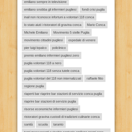
emiliano sempre in televisione
emiliano snobba gli infermieri pugliesi
fondi crisi puglia
inail non riconosce infortuni a volontari 118 conca
lo stato aiuti i ristoratori di gravina conca
Mario Conca
Michele Emiliano
Movimento 5 stelle Puglia
movimento cittadini pugliesi
ospedale di venere
pier luigi lopalco
policlinico
premio emiliano infermieri pugliesi zero
puglia volontari 118 a nero
puglia volontari 118 senza tutele conca
puglia volontari del 118 non internalizzati
raffaele fitto
regione puglia
riaperti bar riaprire bar stazioni di servizio conca puglia
riaprire bar stazioni di servizio puglia
risorse economiche infermieri pugliesi
ristoratori gravina custodi di tradizioni culinarie conca
sanità
scuola
taranto
turni massacranti e rischio contagio emiliano premi zero