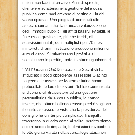
milioni non lasci alternative. Anni di sprechi,
clientele e sciatteria nella gestione della cosa
pubblica come nodi arrivano al pettine e i buchi
vanno ripianati. Una pioggia di contributi alle
associazioni amiche, la mancata valorizzazione
degli immobili pubblici, gli affitti passivi evitabili, le
finte estati gravinesi e, più che freddi, gli
scarsissimi natali, se li moltiplichi per 70 mesi
ininterrotti di amministrazione producono milioni di
euro di danni. Si privatizzano i profitti e si
socializzano le perdite, tanto li votano ugualmente!
‘L’ATI’ Gravina On&Democratici e Socialisti ha
sfiduciato il poco obbediente assessore Giacinto
Lagreca e le assessore Matera e Iurino hanno
protocollato le loro dimissioni. Nel loro comunicato
si dicono stufi di assistere ad una gestione
personalistica della cosa pubblica, io ritengo,
invece, che stiano battendo cassa perché vogliono
il quarto assessorato visto che la presidenza del
consiglio ha un iter più complicato. Tranquilli,
troveranno la quadra come al solito, peraltro siamo
solo al secondo rimpasto, le dimissioni revocate e
le otto giunte varate nella scorsa legislatura non