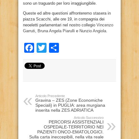
sono un traguardo per loro irraggiungibile.
Queste ed altre questioni affronteremo stasera in
piazza Scacchi, alle ore 19, in compagnia dei
neoeletti parlamentari nel nostro collegio
Vincenzo
Garruti
,
Bruna Angela Piarulli
e
Nunzio Angiola
.
Facebook
Twitter
Condividi
Articolo Precedente
Gravina – ZES (Zone Economiche
Speciali) in PUGLIA: area murgiana
inserita nella ZES ADRIATICA
Articolo Successivo
PERCORSI ASSISTENZIALI
OSPEDALE-TERRITORIO NEI
PAZIENTI ONCO-EMATOLOGICI.
Sulla carta ineccepibili, nella vita reale