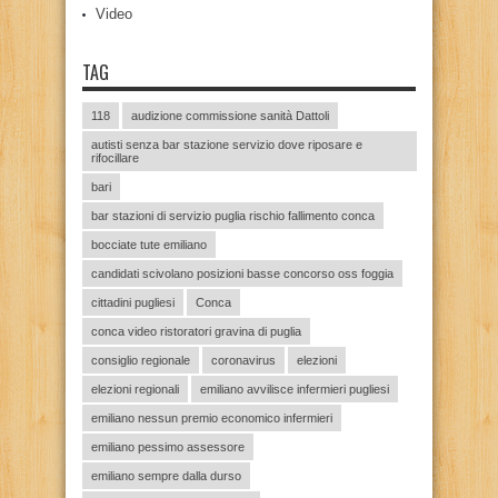
Video
TAG
118
audizione commissione sanità Dattoli
autisti senza bar stazione servizio dove riposare e
rifocillare
bari
bar stazioni di servizio puglia rischio fallimento conca
bocciate tute emiliano
candidati scivolano posizioni basse concorso oss foggia
cittadini pugliesi
Conca
conca video ristoratori gravina di puglia
consiglio regionale
coronavirus
elezioni
elezioni regionali
emiliano avvilisce infermieri pugliesi
emiliano nessun premio economico infermieri
emiliano pessimo assessore
emiliano sempre dalla durso