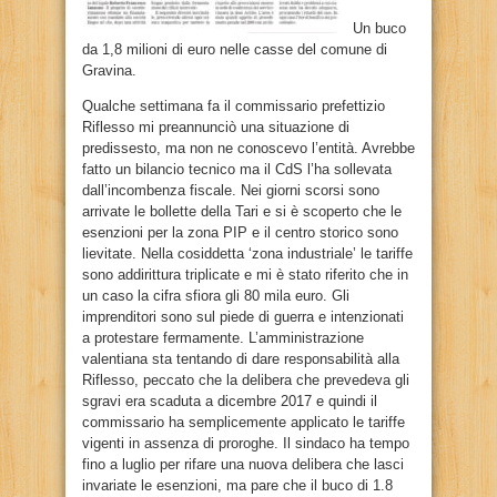
Un buco
da 1,8 milioni di euro nelle casse del comune di
Gravina.
Qualche settimana fa il commissario prefettizio
Riflesso mi preannunciò una situazione di
predissesto, ma non ne conoscevo l’entità. Avrebbe
fatto un bilancio tecnico ma il CdS l’ha sollevata
dall’incombenza fiscale. Nei giorni scorsi sono
arrivate le bollette della Tari e si è scoperto che le
esenzioni per la zona PIP e il centro
storico sono
lievitate. Nella cosiddetta ‘zona industriale’ le tariffe
sono addirittura triplicate e mi è stato riferito che in
un caso la cifra sfiora gli 80 mila euro. Gli
imprenditori sono sul piede di guerra e intenzionati
a protestare fermamente. L’amministrazione
valentiana sta tentando di dare responsabilità alla
Riflesso, peccato che la delibera che prevedeva gli
sgravi era scaduta a dicembre 2017 e quindi il
commissario ha semplicemente applicato le tariffe
vigenti in assenza di proroghe. Il sindaco ha tempo
fino a luglio per rifare una nuova delibera che lasci
invariate le esenzioni, ma pare che il buco di 1.8